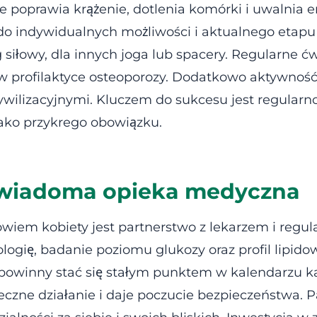
 poprawia krążenie, dotlenia komórki i uwalnia e
o indywidualnych możliwości i aktualnego etapu ż
 siłowy, dla innych joga lub spacery. Regularne
 w profilaktyce osteoporozy. Dodatkowo aktywnoś
wilizacyjnymi. Kluczem do sukcesu jest regularno
jako przykrego obowiązku.
 świadoma opieka medyczna
wiem kobiety jest partnerstwo z lekarzem i reg
ogię, badanie poziomu glukozy oraz profil lipido
powinny stać się stałym punktem w kalendarzu każ
zne działanie i daje poczucie bezpieczeństwa. Pa