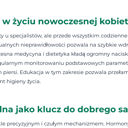
i w życiu nowoczesnej kobie
yty u specjalistów, ale przede wszystkim codzienne
lnych nieprawidłowości pozwala na szybkie wdr
esna medycyna i dietetyka kładą ogromny nacisk n
regularnym monitorowaniu podstawowych parame
 piersi. Edukacja w tym zakresie pozwala przełam
t higieny życia.
a jako klucz do dobrego s
ykle precyzyjnym i czułym mechanizmem. Hormony