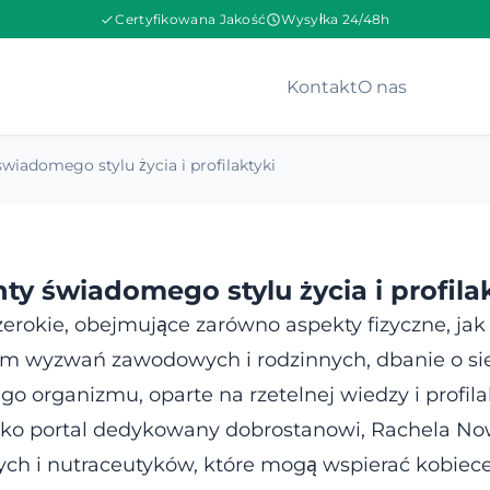
Certyfikowana Jakość
Wysyłka 24/48h
Kontakt
O nas
wiadomego stylu życia i profilaktyki
y świadomego stylu życia i profila
zerokie, obejmujące zarówno aspekty fizyczne, ja
m wyzwań zawodowych i rodzinnych, dbanie o sieb
 organizmu, oparte na rzetelnej wiedzy i profila
a. Jako portal dedykowany dobrostanowi, Rachela 
h i nutraceutyków, które mogą wspierać kobiece 