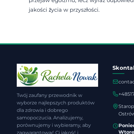
przejaw egoizmu, lecz wyraz odpowiedzia
jakości życia w przyszłości.
Skontak
conta
+4851
Twój zaufany przewodnik w
wyborze najlepszych produktów
Starop
dla zdrowia i dobrego
Ostrów
samopoczucia. Analizujemy,
porównujemy i wybieramy, aby
Ponied
Wtore
zagwarantować Ci jakość i