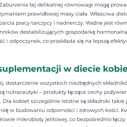
. Zaburzenia tej delikatnej równowagi mogą prowad
zymaniem prawidłowej masy ciała. Właściwa dieta
rcia pracy tarczycy i nadnerczy. Ważne jest równ
zynników destabilizujących gospodarkę hormonaln
ć i odpoczynek, co przekłada się na lepszą efekt
suplementacji w diecie kobi
, dostarczenie wszystkich niezbędnych składnik
ą nutraceutyki – produkty łączące cechy pożywie
la kobiet szczególnie istotne są składniki takie 
rolę w budowaniu odporności i zdrowych kości. 
drowie mikrobioty jelitowej, co bezpośrednio łączy 