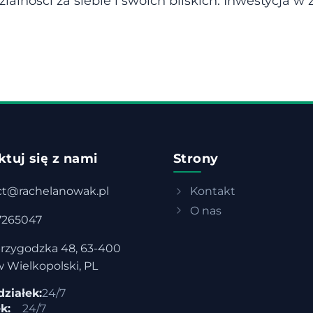
lności za siebie i swoich bliskich. Inwestycja w z
tuj się z nami
Strony
ct@rachelanowak.pl
Kontakt
O nas
7265047
rzygodzka 48, 63-400
 Wielkopolski, PL
ziałek:
24/7
k:
24/7