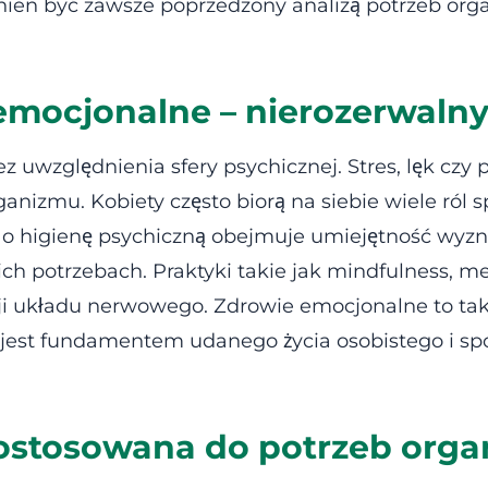
ien być zawsze poprzedzony analizą potrzeb organi
 emocjonalne – nierozerwaln
uwzględnienia sfery psychicznej. Stres, lęk czy
anizmu. Kobiety często biorą na siebie wiele ról
e o higienę psychiczną obejmuje umiejętność wyzn
ch potrzebach. Praktyki takie jak mindfulness, m
i układu nerwowego. Zdrowie emocjonalne to takż
jest fundamentem udanego życia osobistego i sp
ostosowana do potrzeb org