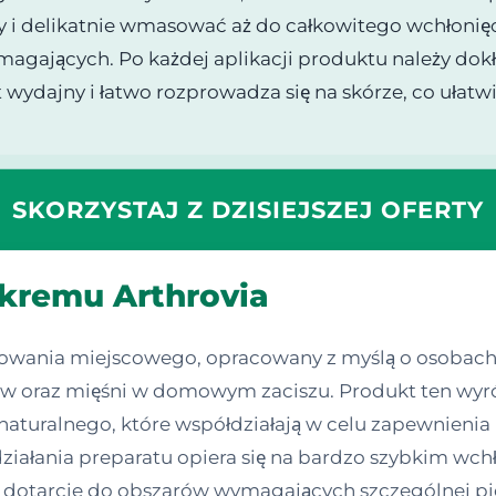
y i delikatnie wmasować aż do całkowitego wchłonięc
gających. Po każdej aplikacji produktu należy dokł
 wydajny i łatwo rozprowadza się na skórze, co ułat
SKORZYSTAJ Z DZISIEJSZEJ OFERTY
 kremu Arthrovia
sowania miejscowego, opracowany z myślą o osobach
w oraz mięśni w domowym zaciszu. Produkt ten wyróż
turalnego, które współdziałają w celu zapewnienia
iałania preparatu opiera się na bardzo szybkim wchł
dotarcie do obszarów wymagających szczególnej pielęg