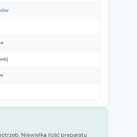
awów
ne
owej
ce
potrzeb. Niewielką ilość preparatu