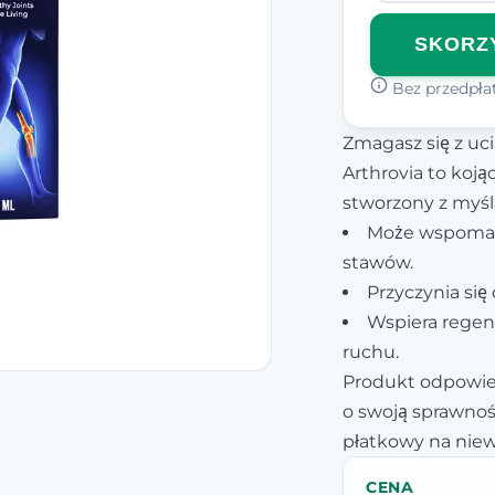
SKORZY
Bez przedpłat
Zmagasz się z u
Arthrovia to koj
stworzony z myśl
Może wspomaga
stawów.
Przyczynia się 
Wspiera regen
ruchu.
Produkt odpowie
o swoją sprawnoś
płatkowy na niew
CENA