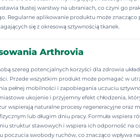
ostawia tłustej warstwy na ubraniach, co czyni go p
o. Regularne aplikowanie produktu może znacząco 
gających się z okresową sztywnością tkanek.
osowania Arthrovia
 sobą szereg potencjalnych korzyści dla zdrowia ukł
ości. Przede wszystkim produkt może pomagać w utr
ia pełnej mobilności i zapobiegania uczuciu sztywn
astowe ukojenie i przyjemny efekt chłodzenia, który
pazur wspierają naturalne procesy regeneracyjne oraz 
izycznym lub długim dniu pracy. Formuła wspiera r
eniu struktur stawowych i wspiera ich odporność na 
poczucia swobody ruchów, co znacząco wpływa na j