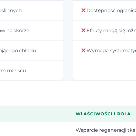
oślinnych
Dostępność ogranicz
ów na skórze
Efekty mogą się róż
ojącego chłodu
Wymaga systematycz
nym miejscu
WŁAŚCIWOŚCI I ROLA
Wsparcie regeneracji tk