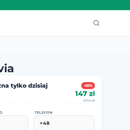
via
na tylko dzisiaj
-50%
147 zł
294 zł
KO
TELEFON