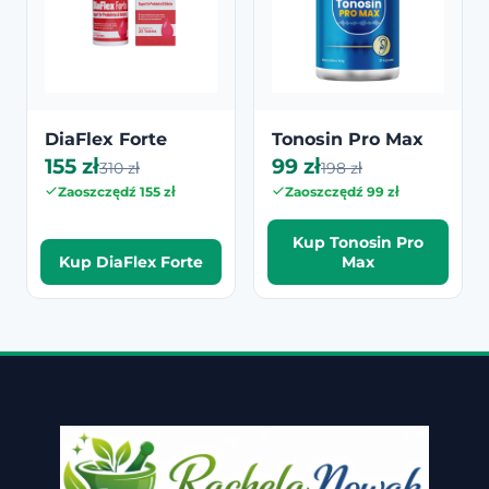
DiaFlex Forte
Tonosin Pro Max
155 zł
99 zł
310 zł
198 zł
Zaoszczędź 155 zł
Zaoszczędź 99 zł
Kup Tonosin Pro
Kup DiaFlex Forte
Max