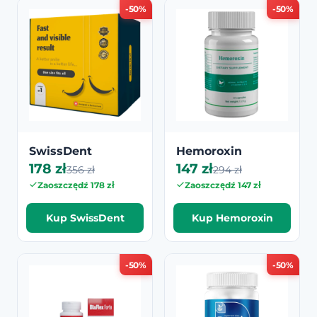
-50%
-50%
SwissDent
Hemoroxin
178 zł
147 zł
356 zł
294 zł
Zaoszczędź 178 zł
Zaoszczędź 147 zł
Kup SwissDent
Kup Hemoroxin
-50%
-50%