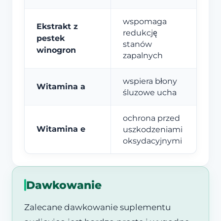
wspomaga
Ekstrakt z
redukcję
pestek
stanów
winogron
zapalnych
wspiera błony
Witamina a
śluzowe ucha
ochrona przed
Witamina e
uszkodzeniami
oksydacyjnymi
Dawkowanie
Zalecane dawkowanie suplementu