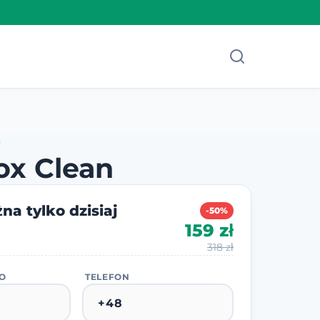
ox Clean
na tylko dzisiaj
-50%
159 zł
318 zł
KO
TELEFON