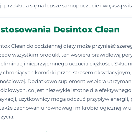
 przekłada się na lepsze samopoczucie i większą wit
 stosowania Desintox Clean
tox Clean do codziennej diety może przynieść szere
de wszystkim produkt ten wspiera prawidłową perysta
liminacji nieprzyjemnego uczucia ciężkości. Składniki
y chroniących komórki przed stresem oksydacyjnym, 
rnościowej. Dodatkowo suplement wspiera utrzyman
łciowych, co jest niezwykle istotne dla efektywnego
ykacji, użytkownicy mogą odczuć przypływ energii, 
ja także zachowaniu równowagi mikrobiologicznej w
życia.