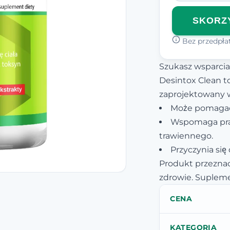
SKORZY
Bez przedpłat
Szukasz wsparci
Desintox Clean t
zaprojektowany w
Może pomagać
Wspomaga pra
trawiennego.
Przyczynia się
Produkt przeznac
zdrowie. Supleme
CENA
KATEGORIA