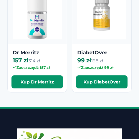
Dr Merritz
DiabetOver
157 zł
99 zł
314 zł
198 zł
Zaoszczędź 157 zł
Zaoszczędź 99 zł
Kup Dr Merritz
Kup DiabetOver