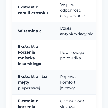
Wspiera
Ekstrakt z
odporność i
cebuli czosnku
oczyszczanie
Działa
Witamina c
antyoksydacyjnie
Ekstrakt z
korzenia
Równowaga
mniszka
ph żołądka
lekarskiego
Ekstrakt z liści
Poprawia
mięty
komfort
jelitowy
pieprzowej
Ekstrakt z
Chroni błonę
korzenia
śluzową