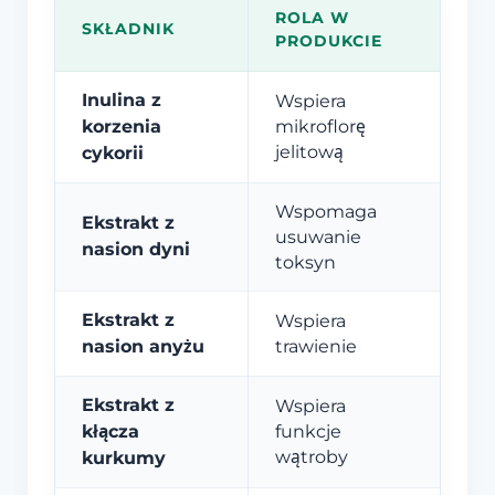
ROLA W
SKŁADNIK
PRODUKCIE
Inulina z
Wspiera
korzenia
mikroflorę
jelitową
cykorii
Wspomaga
Ekstrakt z
usuwanie
nasion dyni
toksyn
Ekstrakt z
Wspiera
nasion anyżu
trawienie
Ekstrakt z
Wspiera
kłącza
funkcje
wątroby
kurkumy