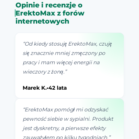
Opinie i recenzje o
ErektoMax z forów
internetowych
“
Od kiedy stosuję ErektoMax, czuję
się znacznie mniej zmęczony po
pracy i mam więcej energii na
wieczory z żoną.
”
Marek K.
•
42 lata
“
ErektoMax pomógł mi odzyskać
pewność siebie w sypialni. Produkt
jest dyskretny, a pierwsze efekty
zauważyłem po kilku tygodniach.
”