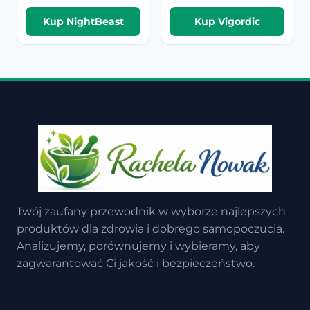
Kup NightBeast
Kup Vigordic
Twój zaufany przewodnik w wyborze najlepszych
produktów dla zdrowia i dobrego samopoczucia.
Analizujemy, porównujemy i wybieramy, aby
zagwarantować Ci jakość i bezpieczeństwo.