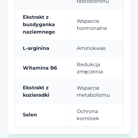
testosteronu
Ekstrakt z
Wsparcie
buzdyganka
hormonalne
naziemnego
L-arginina
Aminokwas
Redukcja
Witamina B6
zmęczenia
Ekstrakt z
Wsparcie
kozieradki
metabolizmu
Ochrona
Selen
komórek