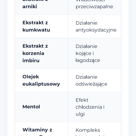
arniki
przeciwzapalne
Ekstrakt z
Działanie
kumkwatu
antyoksydacyjne
Ekstrakt z
Działanie
korzenia
kojące i
łagodzące
imbiru
Olejek
Działanie
eukaliptusowy
odświeżające
Efekt
Mentol
chłodzenia i
ulgi
Witaminy z
Kompleks