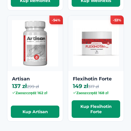
Kup Remonex
Kup Wellnexis
-54%
-53%
Artisan
Flexihotin Forte
137 zł
149 zł
299 zł
317 zł
Zaoszczędź 162 zł
Zaoszczędź 168 zł
Kup Flexihotin
Kup Artisan
Forte