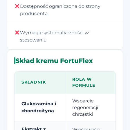
Dostępność ograniczona do strony
producenta
Wymaga systematyczności w
stosowaniu
Skład kremu FortuFlex
ROLA W
SKŁADNIK
FORMULE
Wsparcie
Glukozamina i
regeneracji
chondroityna
chrząstki
Ekstrakt z
Właściwości