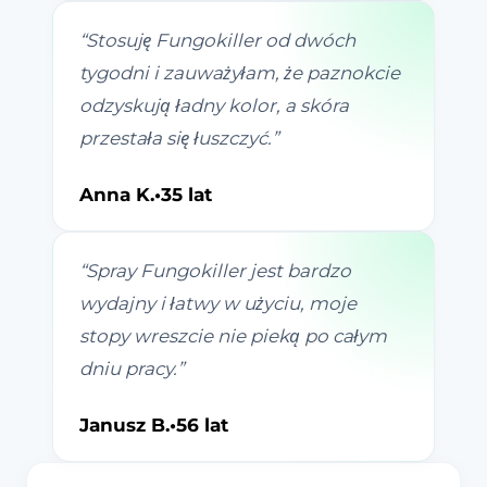
“
Stosuję Fungokiller od dwóch
tygodni i zauważyłam, że paznokcie
odzyskują ładny kolor, a skóra
przestała się łuszczyć.
”
Anna K.
•
35 lat
“
Spray Fungokiller jest bardzo
wydajny i łatwy w użyciu, moje
stopy wreszcie nie pieką po całym
dniu pracy.
”
Janusz B.
•
56 lat