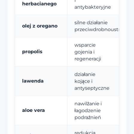
i
herbacianego
antybakteryjne
silne działanie
olej z oregano
przeciwdrobnoustrojow
wsparcie
propolis
gojenia i
regeneracji
działanie
lawenda
kojące i
antyseptyczne
nawilżanie i
aloe vera
łagodzenie
podrażnień
redukcja