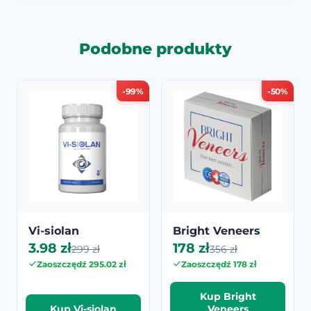
Podobne produkty
-99%
-50%
Vi-siolan
Bright Veneers
3.98 zł
178 zł
299 zł
356 zł
Zaoszczędź 295.02 zł
Zaoszczędź 178 zł
Kup Bright
Kup Vi-siolan
Veneers