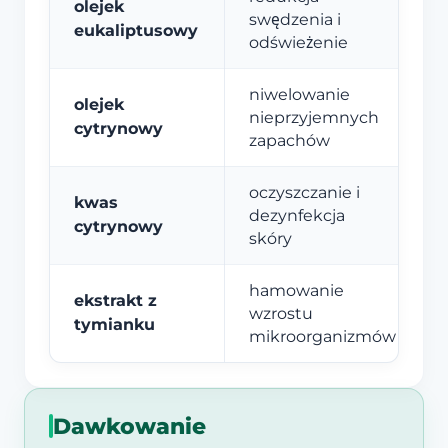
olejek
swędzenia i
eukaliptusowy
odświeżenie
niwelowanie
olejek
nieprzyjemnych
cytrynowy
zapachów
oczyszczanie i
kwas
dezynfekcja
cytrynowy
skóry
hamowanie
ekstrakt z
wzrostu
tymianku
mikroorganizmów
Dawkowanie