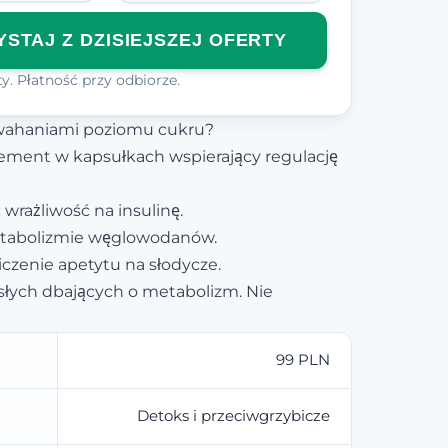
STAJ Z DZISIEJSZEJ OFERTY
y. Płatność przy odbiorze.
wahaniami poziomu cukru?
ement w kapsułkach wspierający regulację
wrażliwość na insulinę.
abolizmie węglowodanów.
czenie apetytu na słodycze.
słych dbających o metabolizm. Nie
99 PLN
Detoks i przeciwgrzybicze