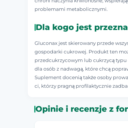
chroni naczynia krwionośne, wspierają
problemami metabolicznymi.
Dla kogo jest przezn
Gluconax jest skierowany przede wszy
gospodarki cukrowej. Produkt ten moż
przedcukrzycowym lub cukrzycą typu d
dla osób z nadwagą, które chcą popra
Suplement docenią także osoby prowad
ci, którzy pragną profilaktycznie zad
Opinie i recenzje z f