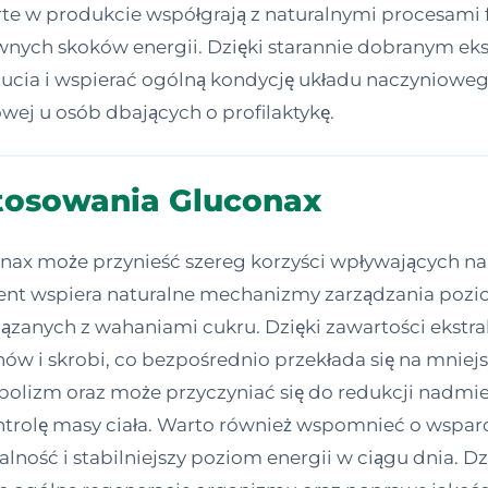
te w produkcie współgrają z naturalnymi procesami 
ych skoków energii. Dzięki starannie dobranym eks
ucia i wspierać ogólną kondycję układu naczynioweg
wej u osób dbających o profilaktykę.
stosowania Gluconax
nax może przynieść szereg korzyści wpływających n
ent wspiera naturalne mechanizmy zarządzania po
nych z wahaniami cukru. Dzięki zawartości ekstrakt
 i skrobi, co bezpośrednio przekłada się na mniejsz
zm oraz może przyczyniać się do redukcji nadmier
ontrolę masy ciała. Warto również wspomnieć o wspa
italność i stabilniejszy poziom energii w ciągu dnia. 