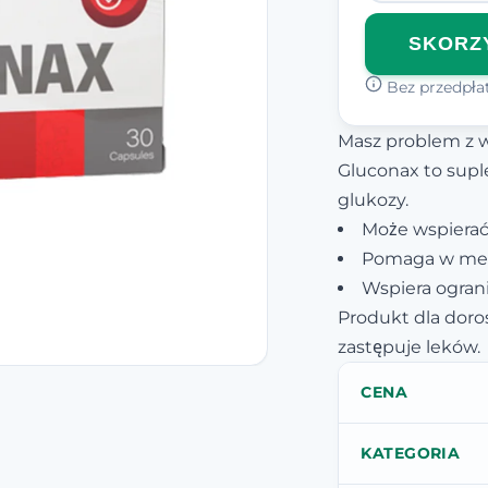
SKORZY
Bez przedpłat
Masz problem z 
Gluconax to supl
glukozy.
Może wspierać 
Pomaga w met
Wspiera ograni
Produkt dla doro
zastępuje leków.
CENA
KATEGORIA