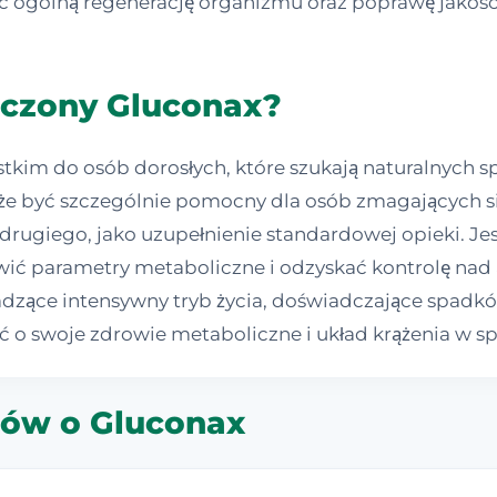
c ogólną regenerację organizmu oraz poprawę jakości
aczony Gluconax?
stkim do osób dorosłych, które szukają naturalnych 
e być szczególnie pomocny dla osób zmagających si
rugiego, jako uzupełnienie standardowej opieki. Je
wić parametry metaboliczne i odzyskać kontrolę na
zące intensywny tryb życia, doświadczające spadków
bać o swoje zdrowie metaboliczne i układ krążenia w 
orów o Gluconax