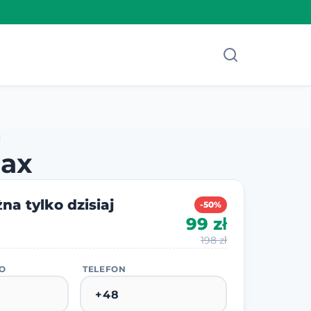
nax
na tylko dzisiaj
-50%
99 zł
198 zł
KO
TELEFON