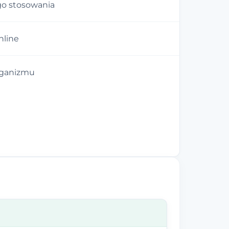
o stosowania
nline
rganizmu