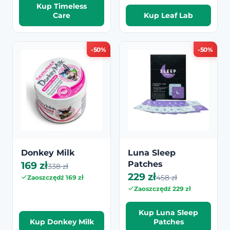
Kup Timeless
Care
Kup Leaf Lab
-50%
-50%
Donkey Milk
Luna Sleep
169 zł
Patches
338 zł
229 zł
458 zł
Zaoszczędź 169 zł
Zaoszczędź 229 zł
Kup Luna Sleep
Kup Donkey Milk
Patches