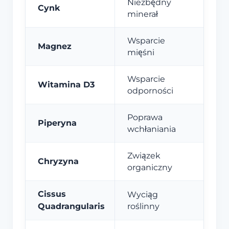
Niezbędny
Cynk
minerał
Wsparcie
Magnez
mięśni
Wsparcie
Witamina D3
odporności
Poprawa
Piperyna
wchłaniania
Związek
Chryzyna
organiczny
Cissus
Wyciąg
Quadrangularis
roślinny