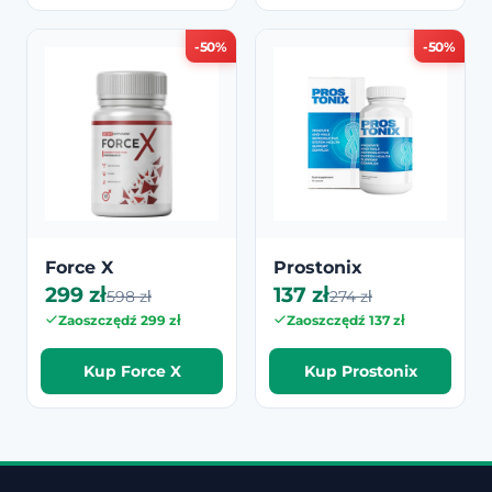
-50%
-50%
Force X
Prostonix
299 zł
137 zł
598 zł
274 zł
Zaoszczędź 299 zł
Zaoszczędź 137 zł
Kup Force X
Kup Prostonix