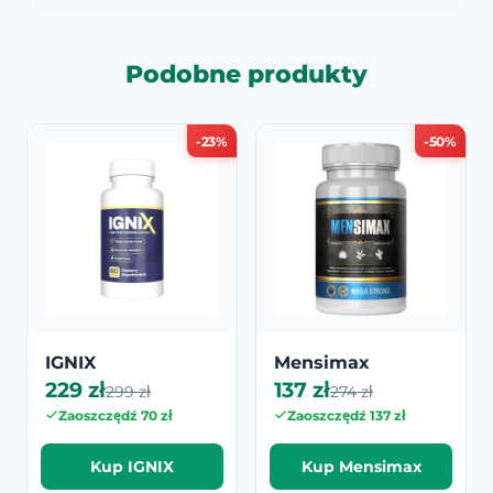
Podobne produkty
-23%
-50%
IGNIX
Mensimax
229 zł
137 zł
299 zł
274 zł
Zaoszczędź 70 zł
Zaoszczędź 137 zł
Kup IGNIX
Kup Mensimax