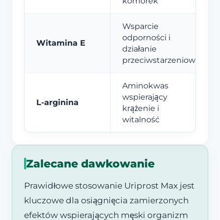
komórek
Wsparcie
odporności i
Witamina E
działanie
przeciwstarzeniowe
Aminokwas
wspierający
L-arginina
krążenie i
witalność
Zalecane dawkowanie
Prawidłowe stosowanie Uriprost Max jest
kluczowe dla osiągnięcia zamierzonych
efektów wspierających męski organizm