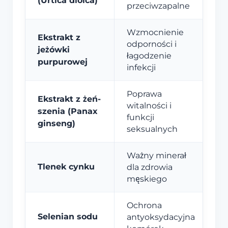
(Urtica dioica)
przeciwzapalne
Wzmocnienie
Ekstrakt z
odporności i
jeżówki
łagodzenie
purpurowej
infekcji
Poprawa
Ekstrakt z żeń-
witalności i
szenia (Panax
funkcji
ginseng)
seksualnych
Ważny minerał
Tlenek cynku
dla zdrowia
męskiego
Ochrona
Selenian sodu
antyoksydacyjna