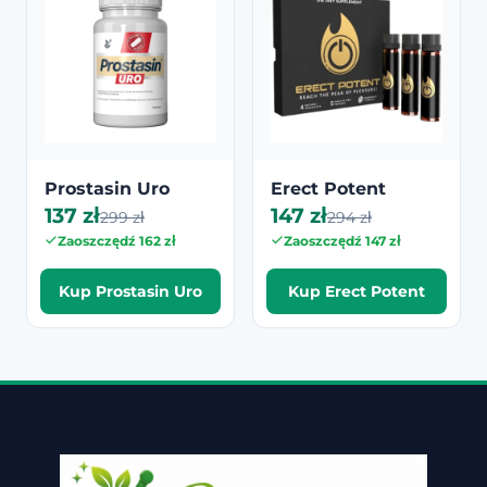
Prostasin Uro
Erect Potent
137 zł
147 zł
299 zł
294 zł
Zaoszczędź 162 zł
Zaoszczędź 147 zł
Kup Prostasin Uro
Kup Erect Potent