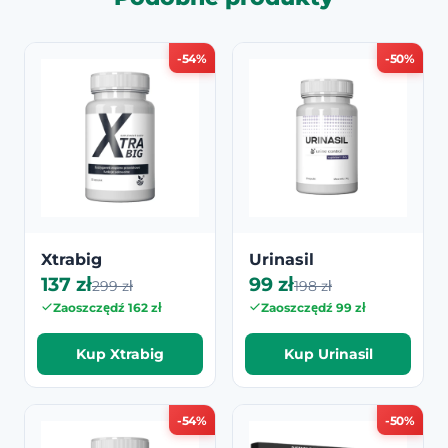
-54%
-50%
Xtrabig
Urinasil
137 zł
99 zł
299 zł
198 zł
Zaoszczędź 162 zł
Zaoszczędź 99 zł
Kup Xtrabig
Kup Urinasil
-54%
-50%