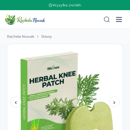
Wysyłka 24/48h
Rachela Nowak
Stawy
‹
›