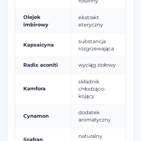
roślinny
Olejek
ekstrakt
imbirowy
eteryczny
substancja
Kapsaicyna
rozgrzewająca
Radix aconiti
wyciąg ziołowy
składnik
Kamfora
chłodząco-
kojący
dodatek
Cynamon
aromatyczny
naturalny
Szafran