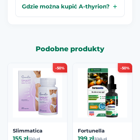
Gdzie można kupić A-thyrion?
Podobne produkty
-50%
-50%
Slimmatica
Fortunella
155 zł
199 zł
310 zł
398 zł