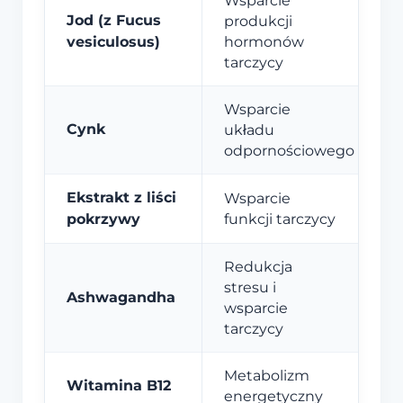
Wsparcie
Jod (z Fucus
produkcji
vesiculosus)
hormonów
tarczycy
Wsparcie
Cynk
układu
odpornościowego
Ekstrakt z liści
Wsparcie
pokrzywy
funkcji tarczycy
Redukcja
stresu i
Ashwagandha
wsparcie
tarczycy
Metabolizm
Witamina B12
energetyczny