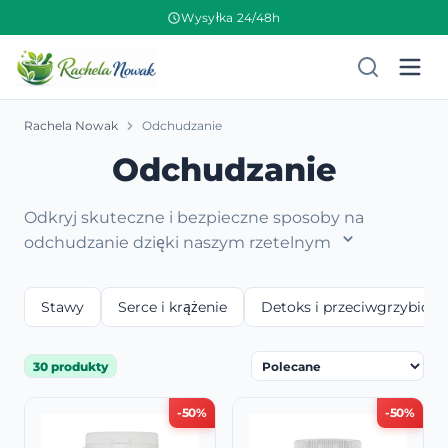
Wysyłka 24/48h
Rachela Nowak
Odchudzanie
Odchudzanie
Odkryj skuteczne i bezpieczne sposoby na
odchudzanie dzięki naszym rzetelnym
Stawy
Serce i krążenie
Detoks i przeciwgrzybicze
30 produkty
-50%
-50%