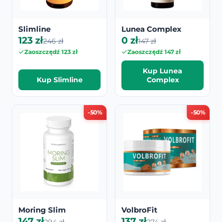
Slimline
Lunea Complex
123 zł
0 zł
246 zł
147 zł
Zaoszczędź 123 zł
Zaoszczędź 147 zł
Kup Lunea
Kup Slimline
Complex
-50%
-50%
Moring Slim
VolbroFit
147 zł
137 zł