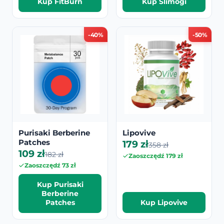
Kup FitBurn
Kup Slimogi
-40%
-50%
Purisaki Berberine
Lipovive
Patches
179 zł
358 zł
109 zł
182 zł
Zaoszczędź 179 zł
Zaoszczędź 73 zł
Kup Purisaki
Berberine
Patches
Kup Lipovive