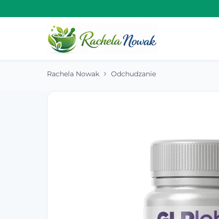
Rachela Nowak
Odchudzanie