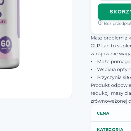
SKORZY
Bez przedpłat
Masz problem z 
GLP Lab to suple
zarządzanie wagą
Może pomagać
Wspiera optym
Przyczynia się
Produkt odpowie
redukcji masy ci
zrównoważonej di
CENA
KATEGORIA