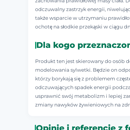
zachowania prawidłowej masy ciała. 
odczuwalny zastrzyk energii, niweluj
także wsparcie w utrzymaniu prawidło
ochotę na słodkie przekąski w ciągu dn
Dla kogo przeznaczon
Produkt ten jest skierowany do osób do
modelowania sylwetki. Będzie on odpo
którzy borykają się z problemem czę
odczuwających spadek energii podczas 
usprawnić swój metabolizm i lepiej 
zmiany nawyków żywieniowych na zdro
Opinie i referencje z