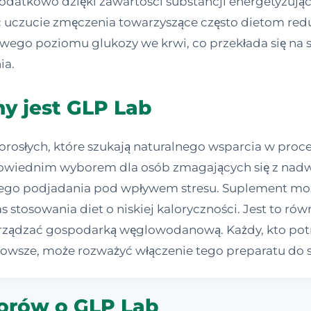
Dodatkowo dzięki zawartości substancji energetyzuj
ąc uczucie zmęczenia towarzyszące często dietom r
wego poziomu glukozy we krwi, co przekłada się na s
ia.
y jest GLP Lab
rosłych, które szukają naturalnego wsparcia w proces
wiednim wyborem dla osób zmagających się z nadwagą
stego podjadania pod wpływem stresu. Suplement m
stosowania diet o niskiej kaloryczności. Jest to ró
zarządzać gospodarką węglowodanową. Każdy, kto p
wsze, może rozważyć włączenie tego preparatu do sw
 forów o GLP Lab