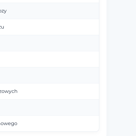
ozy
zu
czowych
rmowego