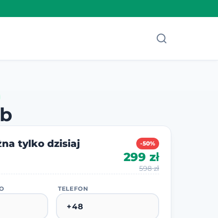
ab
na tylko dzisiaj
-50%
299 zł
598 zł
KO
TELEFON