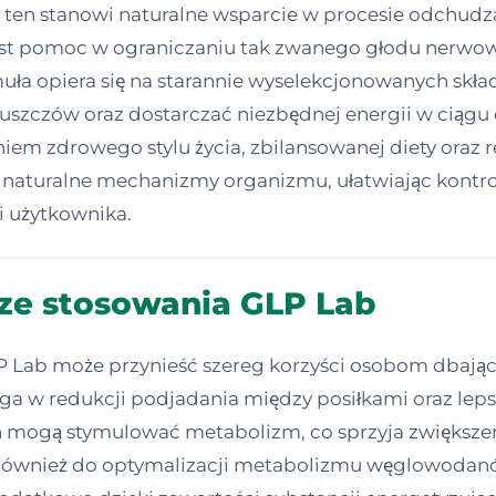
t ten stanowi naturalne wsparcie w procesie odchud
t pomoc w ograniczaniu tak zwanego głodu nerwowe
ła opiera się na starannie wyselekcjonowanych skła
szczów oraz dostarczać niezbędnej energii w ciągu 
em zdrowego stylu życia, zbilansowanej diety oraz re
 naturalne mechanizmy organizmu, ułatwiając kontro
 użytkownika.
 ze stosowania GLP Lab
Lab może przynieść szereg korzyści osobom dbający
aga w redukcji podjadania między posiłkami oraz l
ach mogą stymulować metabolizm, co sprzyja zwiększ
również do optymalizacji metabolizmu węglowodanów 