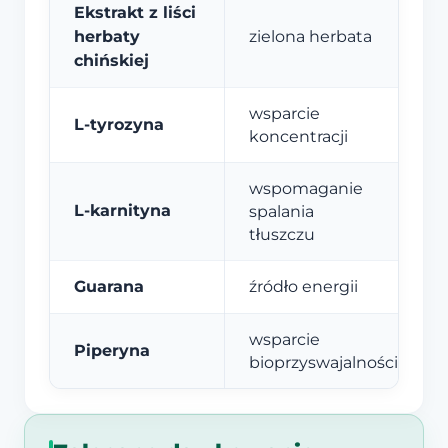
Ekstrakt z liści
herbaty
zielona herbata
chińskiej
wsparcie
L-tyrozyna
koncentracji
wspomaganie
L-karnityna
spalania
tłuszczu
Guarana
źródło energii
wsparcie
Piperyna
bioprzyswajalności