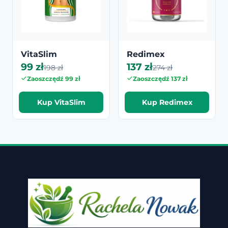
VitaSlim
Redimex
99 zł
137 zł
198 zł
274 zł
Zaoszczędź 99 zł
Zaoszczędź 137 zł
Kup VitaSlim
Kup Redimex