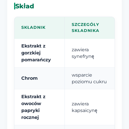
Skład
SZCZEGÓŁY
SKŁADNIK
SKŁADNIKA
Ekstrakt z
zawiera
gorzkiej
synefrynę
pomarańczy
wsparcie
Chrom
poziomu cukru
Ekstrakt z
owoców
zawiera
papryki
kapsaicynę
rocznej