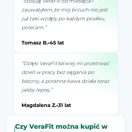
“
Stosuję VeraFit od miesiąca i
zauważyłem, że mój brzuch nie jest
już taki wzdęty po każdym posiłku,
polecam.
”
Tomasz B.
•
45 lat
“
Dzięki VeraFit łatwiej mi przetrwać
dzień w pracy bez sięgania po
batony, a poranna kawa działa teraz
jakby lepiej.
”
Magdalena Z.
•
31 lat
Czy VeraFit można kupić w