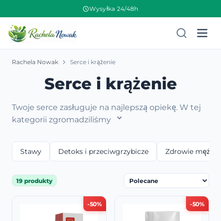
Wysyłka 24/48h
Rachela Nowak
Serce i krążenie
Serce i krążenie
Twoje serce zasługuje na najlepszą opiekę. W tej
kategorii zgromadziliśmy
Stawy
Detoks i przeciwgrzybicze
Zdrowie mężcz
19 produkty
-50%
-50%