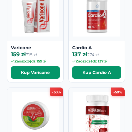
Varicone
Cardio A
159 zł
137 zł
318 zł
274 zł
Zaoszczędź 159 zł
Zaoszczędź 137 zł
Kup Varicone
Kup Cardio A
-50%
-50%