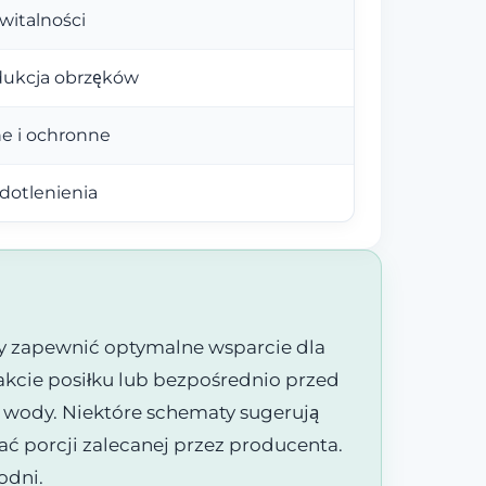
witalności
edukcja obrzęków
ne i ochronne
dotlenienia
y zapewnić optymalne wsparcie dla
rakcie posiłku lub bezpośrednio przed
j wody. Niektóre schematy sugerują
ać porcji zalecanej przez producenta.
odni.