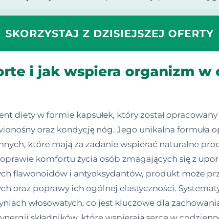
SKORZYSTAJ Z DZISIEJSZEJ OFERTY
orte i jak wspiera organizm 
nt diety w formie kapsułek, który został opracowan
onośny oraz kondycję nóg. Jego unikalna formuła opi
nych, które mają za zadanie wspierać naturalne proce
poprawie komfortu życia osób zmagających się z up
alnych flawonoidów i antyoksydantów, produkt może p
ch oraz poprawy ich ogólnej elastyczności. Systema
zyniach włosowatych, co jest kluczowe dla zachowani
synergii składników, które wspierają serce w codzienn