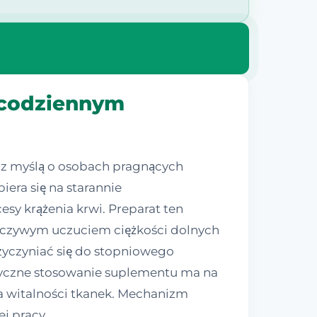
w codziennym
y z myślą o osobach pragnących
era się na starannie
sy krążenia krwi. Preparat ten
orczywym uczuciem ciężkości dolnych
rzyczyniać się do stopniowego
tyczne stosowanie suplementu ma na
a witalności tkanek. Mechanizm
ej pracy.