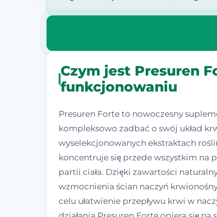
Czym jest Presuren F
funkcjonowaniu
Presuren Forte to nowoczesny supleme
kompleksowo zadbać o swój układ krwi
wyselekcjonowanych ekstraktach roślin
koncentruje się przede wszystkim na 
partii ciała. Dzięki zawartości natur
wzmocnienia ścian naczyń krwionośny
celu ułatwienie przepływu krwi w nac
działania Presuren Forte opiera się na 