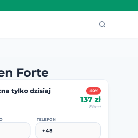
en Forte
na tylko dzisiaj
-50%
137 zł
274 zł
KO
TELEFON