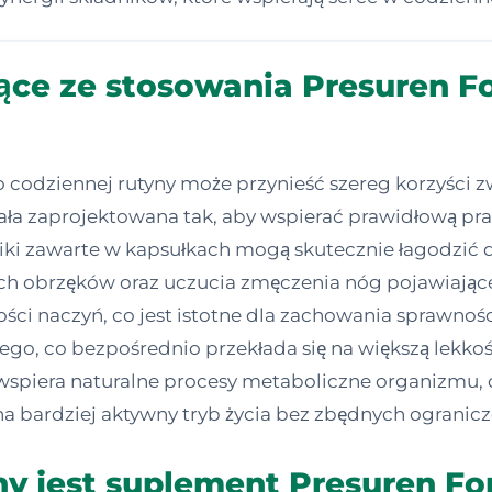
ące ze stosowania Presuren Fo
o codziennej rutyny może przynieść szereg korzyści
ała zaprojektowana tak, aby wspierać prawidłową p
adniki zawarte w kapsułkach mogą skutecznie łagodzić
wych obrzęków oraz uczucia zmęczenia nóg pojawiając
ości naczyń, co jest istotne dla zachowania sprawno
, co bezpośrednio przekłada się na większą lekkość
wspiera naturalne procesy metaboliczne organizmu,
na bardziej aktywny tryb życia bez zbędnych ogranic
y jest suplement Presuren Fo