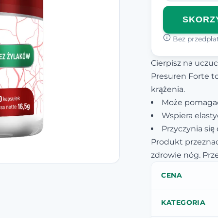
SKORZY
Bez przedpłat
Cierpisz na uczuc
Presuren Forte t
krążenia.
Może pomagać
Wspiera elast
Przyczynia się
Produkt przeznac
zdrowie nóg. Prze
CENA
KATEGORIA