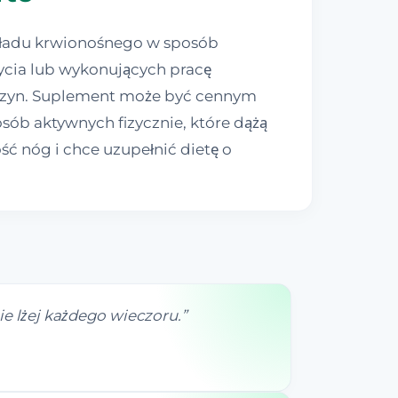
układu krwionośnego w sposób
życia lub wykonujących pracę
ńczyn. Suplement może być cennym
ób aktywnych fizycznie, które dążą
ć nóg i chce uzupełnić dietę o
ie lżej każdego wieczoru.
”