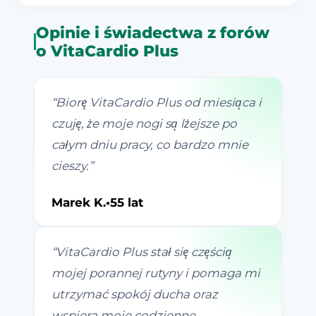
Opinie i świadectwa z forów
o VitaCardio Plus
“
Biorę VitaCardio Plus od miesiąca i
czuję, że moje nogi są lżejsze po
całym dniu pracy, co bardzo mnie
cieszy.
”
Marek K.
•
55 lat
“
VitaCardio Plus stał się częścią
mojej porannej rutyny i pomaga mi
utrzymać spokój ducha oraz
wspiera moje codzienne