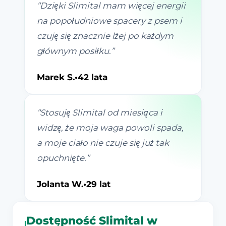
“
Dzięki Slimital mam więcej energii
na popołudniowe spacery z psem i
czuję się znacznie lżej po każdym
głównym posiłku.
”
Marek S.
•
42 lata
“
Stosuję Slimital od miesiąca i
widzę, że moja waga powoli spada,
a moje ciało nie czuje się już tak
opuchnięte.
”
Jolanta W.
•
29 lat
Dostępność Slimital w