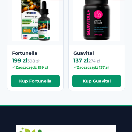
Fortunella
Guavital
199 zł
137 zł
398 zł
274 zł
Zaoszczędź 199 zł
Zaoszczędź 137 zł
Kup Fortunella
Kup Guavital