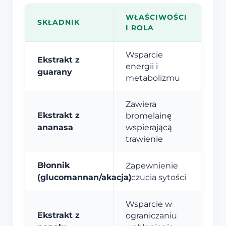
WŁAŚCIWOŚCI
SKŁADNIK
I ROLA
Wsparcie
Ekstrakt z
energii i
guarany
metabolizmu
Zawiera
Ekstrakt z
bromelainę
ananasa
wspierającą
trawienie
Błonnik
Zapewnienie
(glucomannan/akacja)
uczucia sytości
Wsparcie w
Ekstrakt z
ograniczaniu