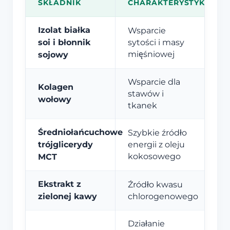
SKŁADNIK
CHARAKTERYSTYKA
Izolat białka
Wsparcie
soi i błonnik
sytości i masy
mięśniowej
sojowy
Wsparcie dla
Kolagen
stawów i
wołowy
tkanek
Średniołańcuchowe
Szybkie źródło
trójglicerydy
energii z oleju
kokosowego
MCT
Ekstrakt z
Źródło kwasu
zielonej kawy
chlorogenowego
Działanie