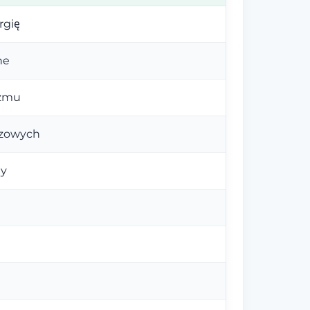
rgię
ne
izmu
czowych
ny