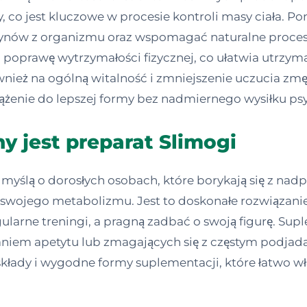
, co jest kluczowe w procesie kontroli masy ciała. P
ynów z organizmu oraz wspomagać naturalne proces
 poprawę wytrzymałości fizycznej, co ułatwia utrzym
 również na ogólną witalność i zmniejszenie uczucia 
żenie do lepszej formy bez nadmiernego wysiłku ps
y jest preparat Slimogi
myślą o dorosłych osobach, które borykają się z n
swojego metabolizmu. Jest to doskonałe rozwiązanie
regularne treningi, a pragną zadbać o swoją figurę. 
niem apetytu lub zmagających się z częstym podjada
kłady i wygodne formy suplementacji, które łatwo wł