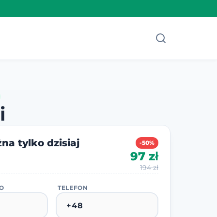
i
na tylko dzisiaj
-50%
97 zł
194 zł
KO
TELEFON