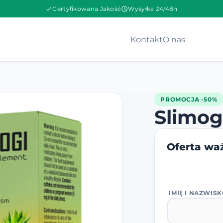
Certyfikowana Jakość
Wysyłka 24/48h
Kontakt
O nas
PROMOCJA -50%
Slimog
Oferta waż
IMIĘ I NAZWIS