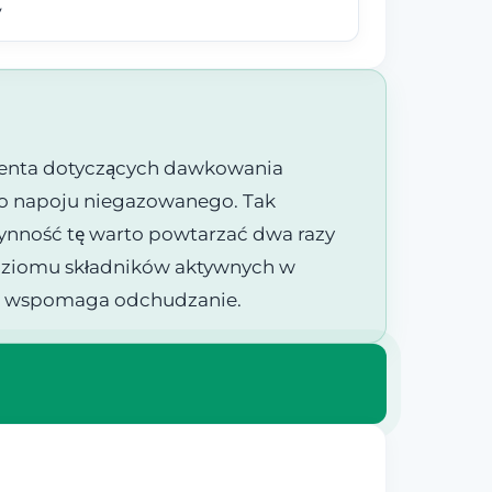
y
ducenta dotyczących dawkowania
ego napoju niegazowanego. Tak
ynność tę warto powtarzać dwa razy
 poziomu składników aktywnych w
y i wspomaga odchudzanie.