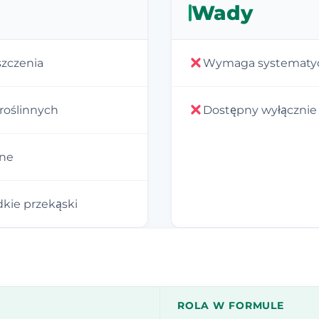
Wady
szczenia
Wymaga systematyc
 roślinnych
Dostępny wyłącznie
zne
kie przekąski
ROLA W FORMULE