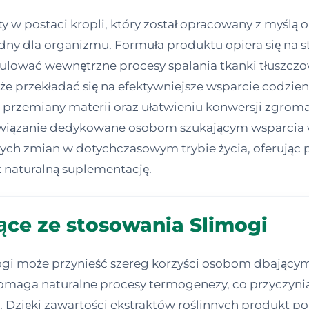
y w postaci kropli, który został opracowany z myślą
dny dla organizmu. Formuła produktu opiera się na s
mulować wewnętrzne procesy spalania tkanki tłuszczow
że przekładać się na efektywniejsze wsparcie codzie
ji przemiany materii oraz ułatwieniu konwersji zgro
ozwiązanie dedykowane osobom szukającym wsparcia w
ch zmian w dotychczasowym trybie życia, oferując 
 naturalną suplementację.
ące ze stosowania Slimogi
gi może przynieść szereg korzyści osobom dbającym 
maga naturalne procesy termogenezy, co przyczynia 
 Dzięki zawartości ekstraktów roślinnych produkt p