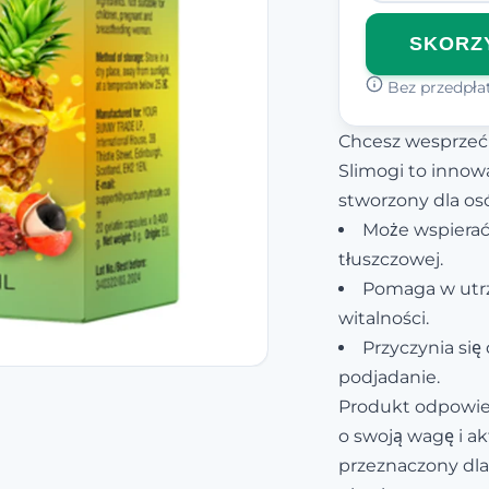
SKORZY
Bez przedpłat
Chcesz wesprzeć
Slimogi to innow
stworzony dla os
Może wspierać
tłuszczowej.
Pomaga w utrz
witalności.
Przyczynia się
podjadanie.
Produkt odpowie
o swoją wagę i ak
przeznaczony dla 