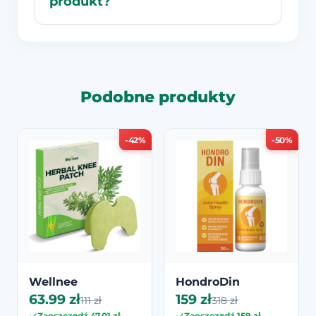
produkt?
Podobne produkty
-42%
-50%
Wellnee
HondroDin
63.99 zł
159 zł
111 zł
318 zł
Zaoszczędź 47.01 zł
Zaoszczędź 159 zł