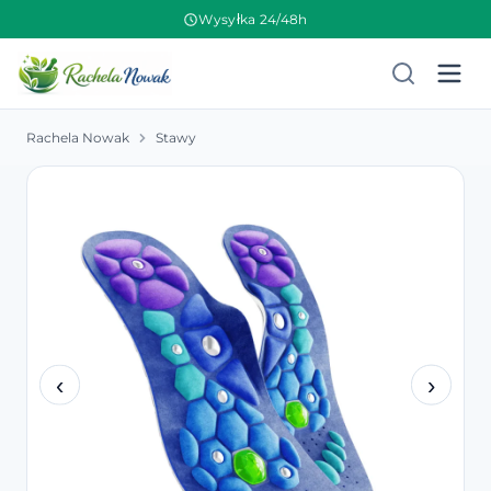
Wysyłka 24/48h
Rachela Nowak
Stawy
‹
›