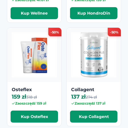
Kup Wellnee
Kup HondroDin
-50%
-50%
Osteflex
Collagent
159 zł
137 zł
318 zł
274 zł
Zaoszczędź 159 zł
Zaoszczędź 137 zł
Kup Osteflex
Kup Collagent