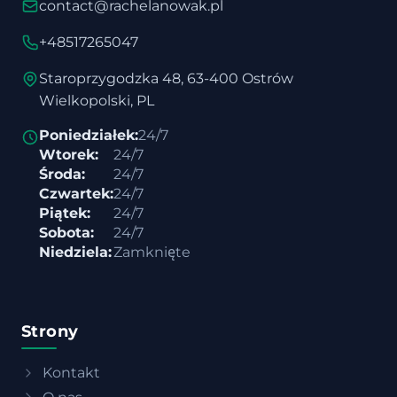
contact@rachelanowak.pl
+48517265047
Staroprzygodzka 48, 63-400 Ostrów
Wielkopolski, PL
Poniedziałek:
24/7
Wtorek:
24/7
Środa:
24/7
Czwartek:
24/7
Piątek:
24/7
Sobota:
24/7
Niedziela:
Zamknięte
Strony
Kontakt