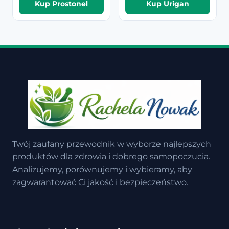
Kup Prostonel
Kup Urigan
Twój zaufany przewodnik w wyborze najlepszych
produktów dla zdrowia i dobrego samopoczucia.
Analizujemy, porównujemy i wybieramy, aby
zagwarantować Ci jakość i bezpieczeństwo.