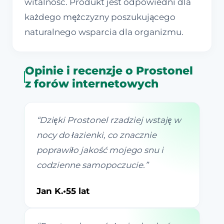
witalność. Produkt jest odpowiedni dla
każdego mężczyzny poszukującego
naturalnego wsparcia dla organizmu.
Opinie i recenzje o Prostonel
z forów internetowych
“
Dzięki Prostonel rzadziej wstaję w
nocy do łazienki, co znacznie
poprawiło jakość mojego snu i
codzienne samopoczucie.
”
Jan K.
•
55 lat