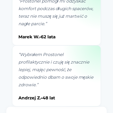
“
Prostonel pomógł mi odzyskać
komfort podczas długich spacerów,
teraz nie muszę się już martwić o
nagłe parcie.
”
Marek W.
•
62 lata
“
Wybrałem Prostonel
profilaktycznie i czuję się znacznie
lepiej, mając pewność, że
odpowiednio dbam o swoje męskie
zdrowie.
”
Andrzej Z.
•
48 lat