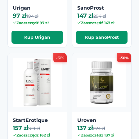
Urigan
SanoProst
97 zł
147 zł
194 zł
294 zł
Zaoszczędź 97 zł
Zaoszczędź 147 zł
Kup Urigan
Kup SanoProst
-51%
-50%
StartErotique
Uroven
157 zł
137 zł
319 zł
274 zł
Zaoszczędź 162 zł
Zaoszczędź 137 zł