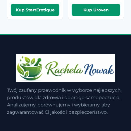
Kup StartErotique
Kup Uroven
Twój zaufany przewodnik w wyborze najlepszych
produktów dla zdrowia i dobrego samopoczucia.
Analizujemy, porównujemy i wybieramy, aby
zagwarantować Ci jakość i bezpieczeństwo.