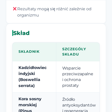
Rezultaty mogą się różnić zależnie od
organizmu
Skład
SZCZEGÓŁY
SKŁADNIK
SKŁADU
Kadzidłowiec
Wsparcie
indyjski
przeciwzapalne
(Boswellia
i ochrona
prostaty
serrata)
Kora sosny
Źródło
morskiej
antyoksydantów
(Pinus
i regeneracja