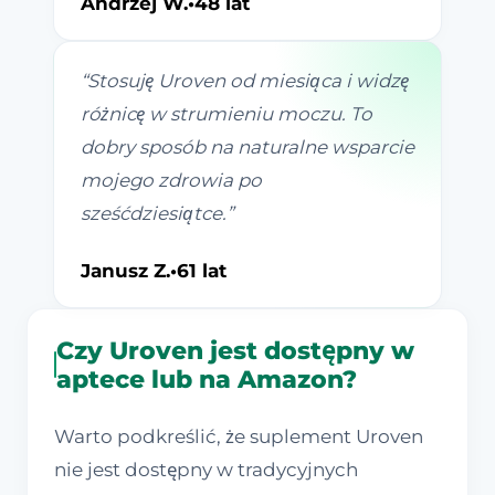
Andrzej W.
•
48 lat
“
Stosuję Uroven od miesiąca i widzę
różnicę w strumieniu moczu. To
dobry sposób na naturalne wsparcie
mojego zdrowia po
sześćdziesiątce.
”
Janusz Z.
•
61 lat
Czy Uroven jest dostępny w
aptece lub na Amazon?
Warto podkreślić, że suplement Uroven
nie jest dostępny w tradycyjnych