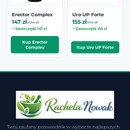
Erector Complex
Uro UP Forte
147 zł
155 zł
294 zł
310 zł
Zaoszczędź 147 zł
Zaoszczędź 155 zł
Kup Erector
Complex
Kup Uro UP Forte
Twój zaufany przewodnik w wyborze najlepszych