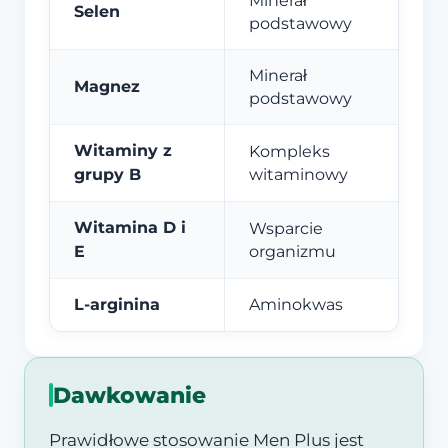
Minerał
Selen
podstawowy
Minerał
Magnez
podstawowy
Witaminy z
Kompleks
grupy B
witaminowy
Witamina D i
Wsparcie
E
organizmu
L-arginina
Aminokwas
Dawkowanie
Prawidłowe stosowanie Men Plus jest