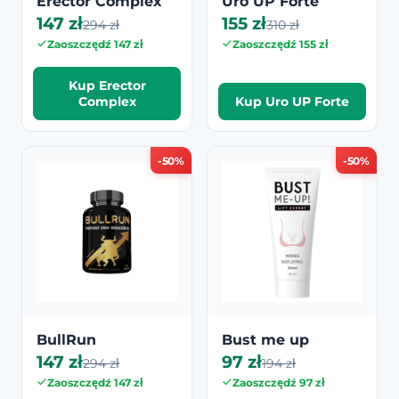
Erector Complex
Uro UP Forte
147 zł
155 zł
294 zł
310 zł
Zaoszczędź 147 zł
Zaoszczędź 155 zł
Kup Erector
Complex
Kup Uro UP Forte
-50%
-50%
BullRun
Bust me up
147 zł
97 zł
294 zł
194 zł
Zaoszczędź 147 zł
Zaoszczędź 97 zł