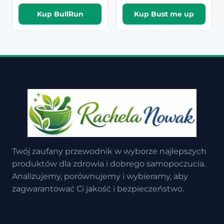
Kup BullRun
Kup Bust me up
Twój zaufany przewodnik w wyborze najlepszych
produktów dla zdrowia i dobrego samopoczucia.
Analizujemy, porównujemy i wybieramy, aby
zagwarantować Ci jakość i bezpieczeństwo.