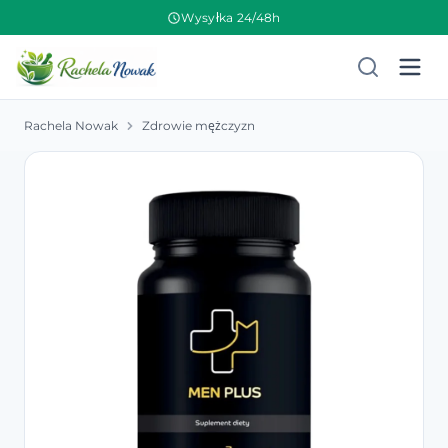
Wysyłka 24/48h
Rachela Nowak
Zdrowie mężczyzn