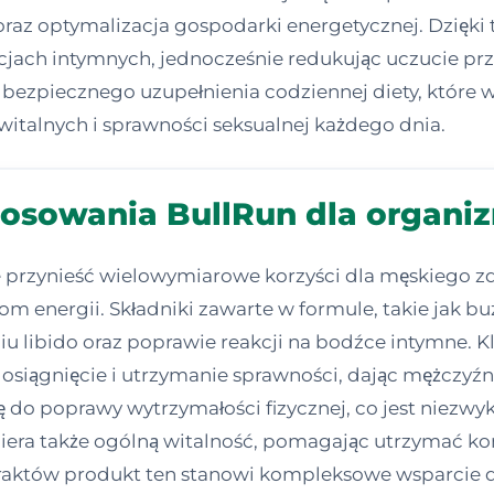
wi oraz optymalizacja gospodarki energetycznej. Dzi
jach intymnych, jednocześnie redukując uczucie prz
bezpiecznego uzupełnienia codziennej diety, które w
witalnych i sprawności seksualnej każdego dnia.
tosowania BullRun dla organi
przynieść wielowymiarowe korzyści dla męskiego zd
om energii. Składniki zawarte w formule, takie jak 
u libido oraz poprawie reakcji na bodźce intymne. 
ze osiągnięcie i utrzymanie sprawności, dając mężczy
ę do poprawy wytrzymałości fizycznej, co jest niezw
era także ogólną witalność, pomagając utrzymać konce
kstraktów produkt ten stanowi kompleksowe wsparci