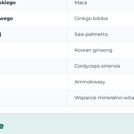
skiego
Maca
owego
Ginkgo biloba
j
Saw palmetto
Korean ginseng
Cordyceps sinensis
Aminokwasy
Wsparcie mineralno-wi
e