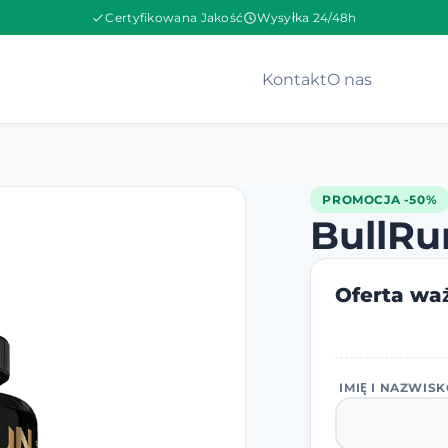
Certyfikowana Jakość
Wysyłka 24/48h
Kontakt
O nas
PROMOCJA -50%
BullRu
Oferta waż
IMIĘ I NAZWIS