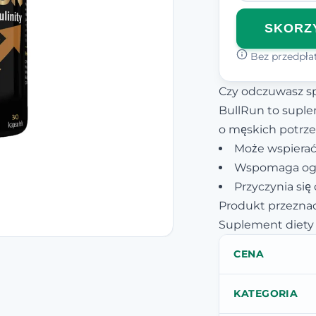
SKORZY
Bez przedpłat
Czy odczuwasz spa
BullRun to suple
o męskich potrz
Może wspierać
Wspomaga ogól
Przyczynia się
Produkt przeznac
Suplement diety 
CENA
KATEGORIA