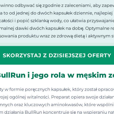
inno odbywać się zgodnie z zaleceniami, aby zapew
to od jednej do dwóch kapsułek dziennie, najlepiej 
całości i popić szklanką wody, co ułatwia przyswajan
ymalnej dawki dwóch kapsułek na dobę. Optymalne re
sowania produktu wraz ze zdrową dietą i aktywnym st
SKORZYSTAJ Z DZISIEJSZEJ OFERTY
ullRun i jego rola w męskim 
y w formie poręcznych kapsułek, który został opraco
ej ogólnej witalności. Preparat opiera swoje dział
innych oraz kluczowych aminokwasów, które wspóln
 działania BullRun koncentruje się na wspieraniu 