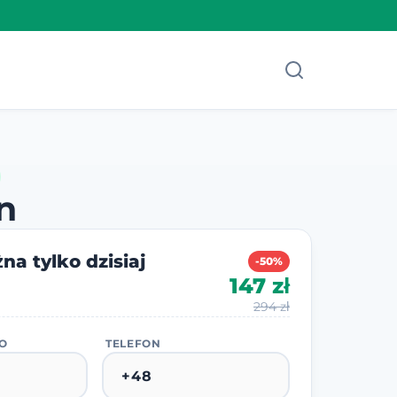
n
na tylko dzisiaj
-50%
147 zł
294 zł
KO
TELEFON