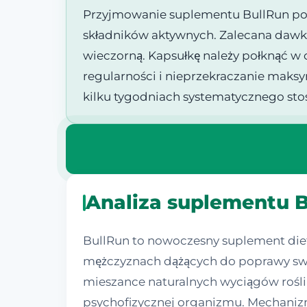
Przyjmowanie suplementu BullRun pow
składników aktywnych. Zalecana dawka 
wieczorną. Kapsułkę należy połknąć w 
regularności i nieprzekraczanie maks
kilku tygodniach systematycznego sto
Analiza suplementu B
BullRun to nowoczesny suplement diet
mężczyznach dążących do poprawy swoj
mieszance naturalnych wyciągów rośl
psychofizycznej organizmu. Mechanizm