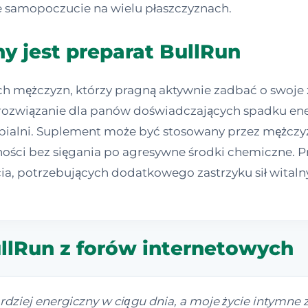
ze samopoczucie na wielu płaszczyznach.
y jest preparat BullRun
ch mężczyzn, którzy pragną aktywnie zadbać o swoje 
 rozwiązanie dla panów doświadczających spadku ener
pialni. Suplement może być stosowany przez mężczyz
ności bez sięgania po agresywne środki chemiczne. P
ia, potrzebujących dodatkowego zastrzyku sił witaln
ullRun z forów internetowych
ardziej energiczny w ciągu dnia, a moje życie intymne