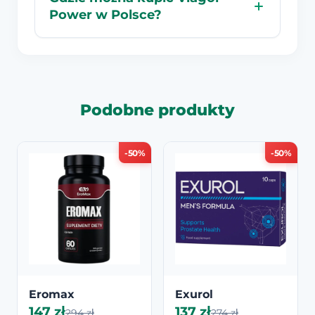
Power w Polsce?
Podobne produkty
-50%
-50%
Eromax
Exurol
147 zł
137 zł
294 zł
274 zł