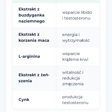
Ekstrakt z
wsparcie libido
buzdyganka
i testosteronu
naziemnego
Ekstrakt z
energia i
korzenia maca
wytrzymałość
wsparcie
L-arginina
krążenia krwi
witalność i
Ekstrakt z żeń-
redukcja
szenia
zmęczenia
produkcja
Cynk
testosteronu