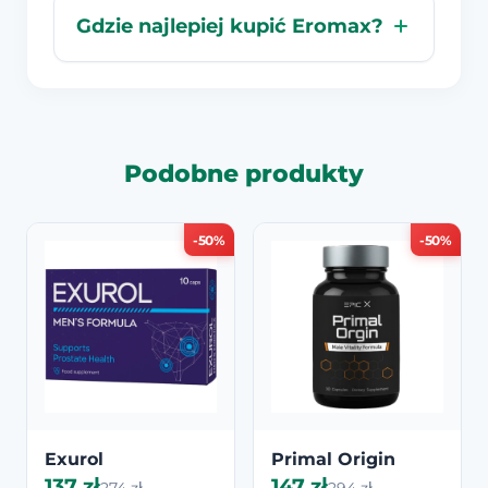
Gdzie najlepiej kupić Eromax?
Podobne produkty
-50%
-50%
Exurol
Primal Origin
137 zł
147 zł
274 zł
294 zł