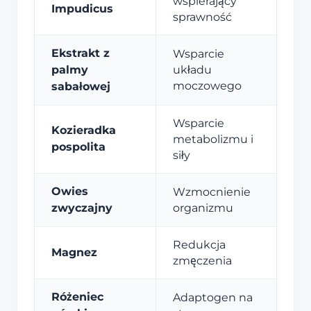
wspierający
Impudicus
sprawność
Ekstrakt z
Wsparcie
palmy
układu
moczowego
sabałowej
Wsparcie
Kozieradka
metabolizmu i
pospolita
siły
Owies
Wzmocnienie
zwyczajny
organizmu
Redukcja
Magnez
zmęczenia
Różeniec
Adaptogen na