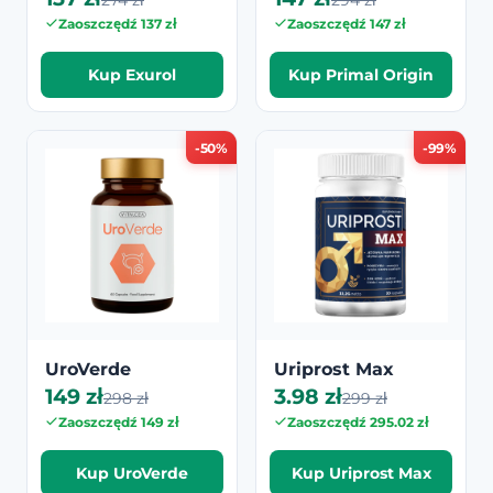
Zaoszczędź 137 zł
Zaoszczędź 147 zł
Kup Exurol
Kup Primal Origin
-50%
-99%
UroVerde
Uriprost Max
149 zł
3.98 zł
298 zł
299 zł
Zaoszczędź 149 zł
Zaoszczędź 295.02 zł
Kup UroVerde
Kup Uriprost Max