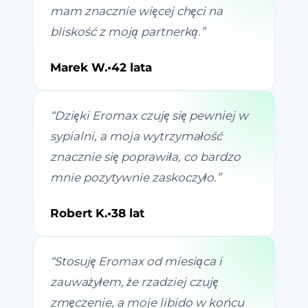
mam znacznie więcej chęci na
bliskość z moją partnerką.
”
Marek W.
•
42 lata
“
Dzięki Eromax czuję się pewniej w
sypialni, a moja wytrzymałość
znacznie się poprawiła, co bardzo
mnie pozytywnie zaskoczyło.
”
Robert K.
•
38 lat
“
Stosuję Eromax od miesiąca i
zauważyłem, że rzadziej czuję
zmęczenie, a moje libido w końcu