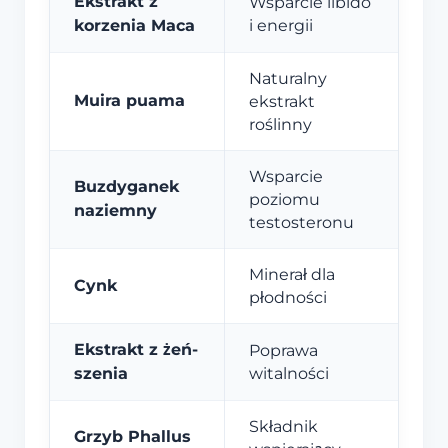
Ekstrakt z
Wsparcie libido
korzenia Maca
i energii
Naturalny
Muira puama
ekstrakt
roślinny
Wsparcie
Buzdyganek
poziomu
naziemny
testosteronu
Minerał dla
Cynk
płodności
Ekstrakt z żeń-
Poprawa
szenia
witalności
Składnik
Grzyb Phallus