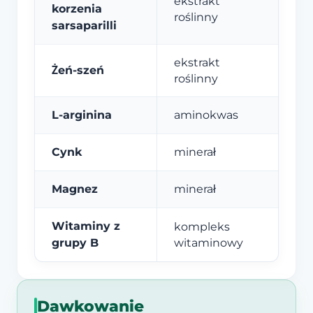
ekstrakt
korzenia
roślinny
sarsaparilli
ekstrakt
Żeń-szeń
roślinny
L-arginina
aminokwas
Cynk
minerał
Magnez
minerał
Witaminy z
kompleks
grupy B
witaminowy
Dawkowanie