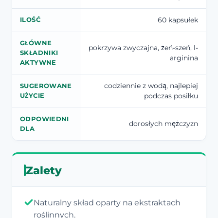
60 kapsułek
ILOŚĆ
GŁÓWNE
pokrzywa zwyczajna, żeń-szeń, l-
SKŁADNIKI
arginina
AKTYWNE
codziennie z wodą, najlepiej
SUGEROWANE
podczas posiłku
UŻYCIE
ODPOWIEDNI
dorosłych mężczyzn
DLA
Zalety
Naturalny skład oparty na ekstraktach
roślinnych.