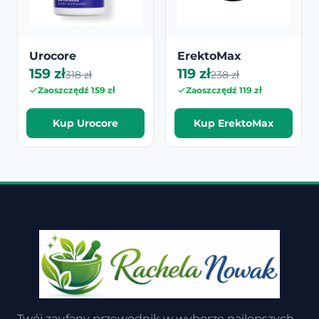
Urocore
ErektoMax
159 zł
119 zł
318 zł
238 zł
Zaoszczędź 159 zł
Zaoszczędź 119 zł
Kup Urocore
Kup ErektoMax
Twój zaufany przewodnik w wyborze najlepszych