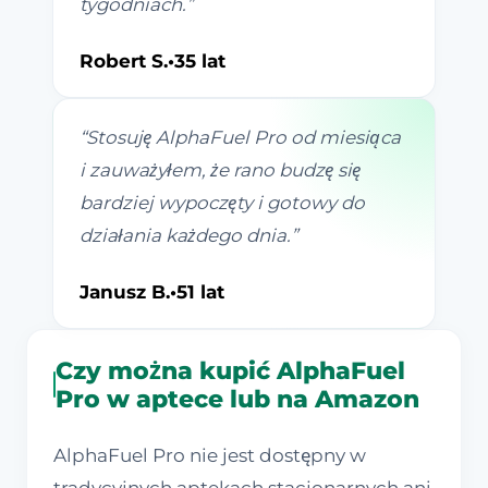
tygodniach.
”
Robert S.
•
35 lat
“
Stosuję AlphaFuel Pro od miesiąca
i zauważyłem, że rano budzę się
bardziej wypoczęty i gotowy do
działania każdego dnia.
”
Janusz B.
•
51 lat
Czy można kupić AlphaFuel
Pro w aptece lub na Amazon
AlphaFuel Pro nie jest dostępny w
tradycyjnych aptekach stacjonarnych ani