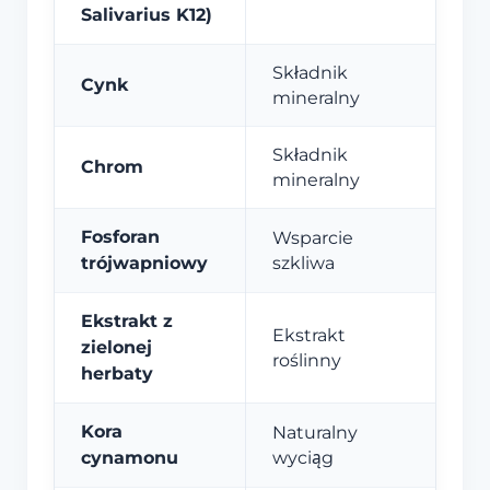
Salivarius K12)
Składnik
Cynk
mineralny
Składnik
Chrom
mineralny
Fosforan
Wsparcie
trójwapniowy
szkliwa
Ekstrakt z
Ekstrakt
zielonej
roślinny
herbaty
Kora
Naturalny
cynamonu
wyciąg