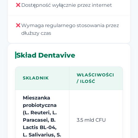
Dostępność wyłącznie przez internet
Wymaga regularnego stosowania przez
dłuższy czas
Skład Dentavive
WŁAŚCIWOŚCI
SKŁADNIK
/ ILOŚĆ
Mieszanka
probiotyczna
(L. Reuteri, L.
Paracasei, B.
3.5 mld CFU
Lactis BL-04,
L. Salivarius, S.