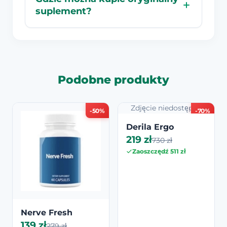
suplement?
Podobne produkty
Zdjęcie niedostępne
-50%
-70%
Derila Ergo
219 zł
730 zł
Zaoszczędź 511 zł
Nerve Fresh
139 zł
279 zł