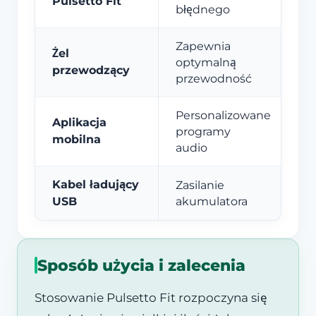
Pulsetto Fit
błędnego
Zapewnia
Żel
optymalną
przewodzący
przewodność
Personalizowane
Aplikacja
programy
mobilna
audio
Kabel ładujący
Zasilanie
USB
akumulatora
Sposób użycia i zalecenia
Stosowanie Pulsetto Fit rozpoczyna się