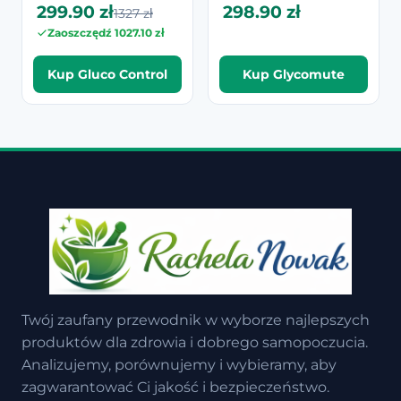
299.90 zł
298.90 zł
1327 zł
Zaoszczędź 1027.10 zł
Kup Gluco Control
Kup Glycomute
Twój zaufany przewodnik w wyborze najlepszych
produktów dla zdrowia i dobrego samopoczucia.
Analizujemy, porównujemy i wybieramy, aby
zagwarantować Ci jakość i bezpieczeństwo.