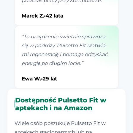
podczas pracy przy komputerze.
”
Marek Z.
•
42 lata
“
To urządzenie świetnie sprawdza
się w podróży. Pulsetto Fit ułatwia
mi regenerację i pomaga odzyskać
energię po długim locie.
”
Ewa W.
•
29 lat
Dostępność Pulsetto Fit w
aptekach i na Amazon
Wiele osób poszukuje Pulsetto Fit w
aptekach stacjonarnych lub na