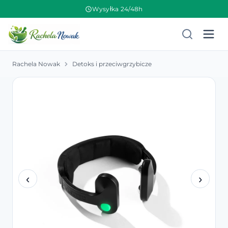
Wysyłka 24/48h
Rachela Nowak
Detoks i przeciwgrzybicze
‹
›