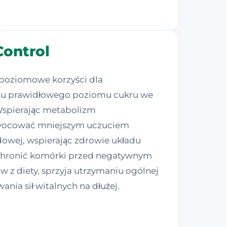
Control
opoziomowe korzyści dla
iu prawidłowego poziomu cukru we
. Wspierając metabolizm
 owocować mniejszym uczuciem
dowej, wspierając zdrowie układu
chronić komórki przed negatywnym
 z diety, sprzyja utrzymaniu ogólnej
nia sił witalnych na dłużej.