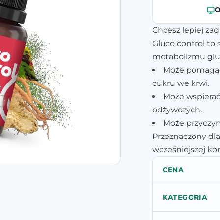
O
Chcesz lepiej za
Gluco control to
metabolizmu gluk
Może pomagać
cukru we krwi.
Może wspiera
odżywczych.
Może przyczyni
Przeznaczony dl
wcześniejszej kons
CENA
KATEGORIA