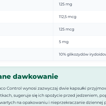
125 mg
112,5 mcg
125 mcg
5 mg
10% glikozydów irydoid
ecane dawkowanie
o Control wynosi zazwyczaj dwie kapsułki przyjmow
kach, sugeruje się ich spożycie przed jedzeniem, pop
awartych na opakowaniu i nieprzekraczanie dziennej po