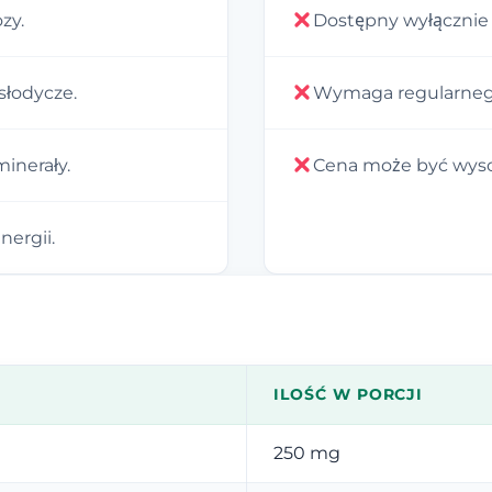
zy.
Dostępny wyłącznie 
słodycze.
Wymaga regularnego
minerały.
Cena może być wyso
nergii.
ILOŚĆ W PORCJI
250 mg