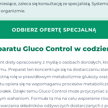
miesiące, zaleca się konsultację ze specjalistą. Syst
 organizmie.
ODBIERZ OFERTĘ SPECJALNĄ
paratu Gluco Control w codzie
t diety opracowany z myślą o osobach dorosłych, kt
. Preparat ten koncentruje się na dostarczaniu sta
otną rolę w prawidłowym metabolizmie glukozy oraz 
tu opiera się na wspomaganiu procesów metaboliczn
iałek. Dzięki temu Gluco Control może przyczyniać s
wnym wahaniom. Formuła ta ma na celu wspieranie r
warzania składników odżywczych dostarczanych z po