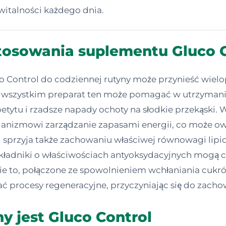
italności każdego dnia.
stosowania suplementu Gluco 
 Control do codziennej rutyny może przynieść wiel
 wszystkim preparat ten może pomagać w utrzyman
 apetytu i rzadsze napady ochoty na słodkie przekąski
rganizmowi zarządzanie zapasami energii, co może
l sprzyja także zachowaniu właściwej równowagi lipi
ładniki o właściwościach antyoksydacyjnych mogą 
e to, połączone ze spowolnieniem wchłaniania cukrów
 procesy regeneracyjne, przyczyniając się do zachowa
y jest Gluco Control