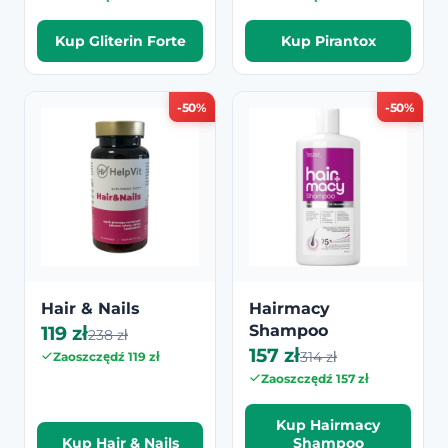
Kup Gliterin Forte
Kup Pirantox
-50%
-50%
Hair & Nails
Hairmacy
119 zł
Shampoo
238 zł
157 zł
314 zł
Zaoszczędź 119 zł
Zaoszczędź 157 zł
Kup Hairmacy
Kup Hair & Nails
Shampoo