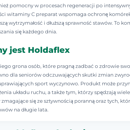
wnież pomocny w procesach regeneracji po intensywny
ści witaminy C preparat wspomaga ochronę komórek
epszą wytrzymałość i dłuższą sprawność stawów. To 
ania się każdego dnia.
y jest Holdaflex
kiego grona osób, które pragną zadbać o zdrowie swo
wno dla seniorów odczuwających skutki zmian zwyrod
 uprawiających sport wyczynowo. Produkt może przy
żenia układu ruchu, a także tym, którzy spędzają wiel
magające się ze sztywnością poranną oraz tych, któr
awów na długie lata.