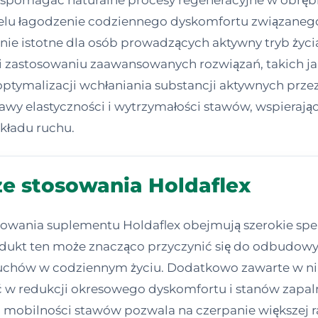
spomagać naturalne procesy regeneracyjne w obrębi
 celu łagodzenie codziennego dyskomfortu związanego
nie istotne dla osób prowadzących aktywny tryb życia
i zastosowaniu zaawansowanych rozwiązań, takich ja
 optymalizacji wchłaniania substancji aktywnych prz
awy elastyczności i wytrzymałości stawów, wspiera
układu ruchu.
ze stosowania Holdaflex
mowania suplementu Holdaflex obejmują szerokie sp
ukt ten może znacząco przyczynić się do odbudowy c
ruchów w codziennym życiu. Dodatkowo zawarte w n
 w redukcji okresowego dyskomfortu i stanów zapaln
z mobilności stawów pozwala na czerpanie większej ra