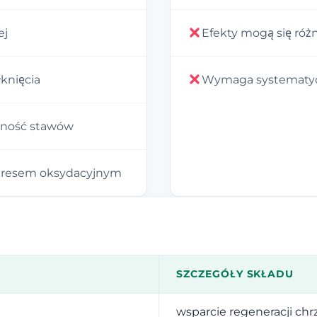
ej
Efekty mogą się róż
knięcia
Wymaga systematycz
zność stawów
tresem oksydacyjnym
SZCZEGÓŁY SKŁADU
wsparcie regeneracji chr