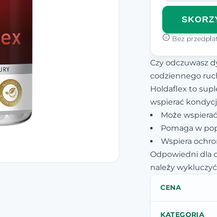
SKORZY
Bez przedpłat
Czy odczuwasz d
codziennego ru
Holdaflex to su
wspierać kondycj
Może wspierać
Pomaga w popr
Wspiera ochr
Odpowiedni dla o
należy wykluczyć 
CENA
KATEGORIA