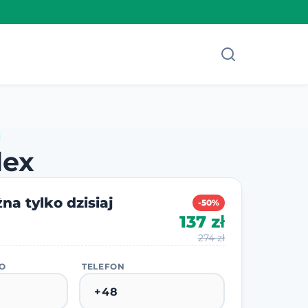
lex
na tylko dzisiaj
-50%
137 zł
274 zł
KO
TELEFON