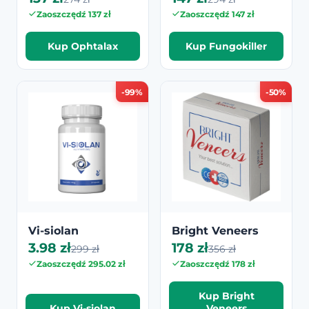
Zaoszczędź 137 zł
Zaoszczędź 147 zł
Kup Ophtalax
Kup Fungokiller
-99%
-50%
Vi-siolan
Bright Veneers
3.98 zł
178 zł
299 zł
356 zł
Zaoszczędź 295.02 zł
Zaoszczędź 178 zł
Kup Bright
Kup Vi-siolan
Veneers