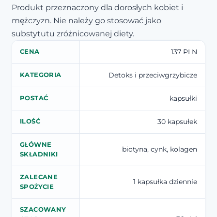
Produkt przeznaczony dla dorosłych kobiet i
mężczyzn. Nie należy go stosować jako
substytutu zróżnicowanej diety.
137 PLN
CENA
Detoks i przeciwgrzybicze
KATEGORIA
kapsułki
POSTAĆ
30 kapsułek
ILOŚĆ
GŁÓWNE
biotyna, cynk, kolagen
SKŁADNIKI
ZALECANE
1 kapsułka dziennie
SPOŻYCIE
SZACOWANY