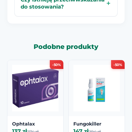
do stosowania?
Podobne produkty
-50%
-50%
Ophtalax
Fungokiller
137 zł
147 zł
274 zł
294 zł