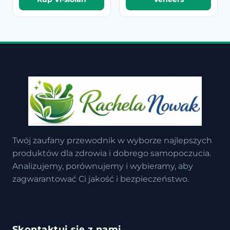
Twój zaufany przewodnik w wyborze najlepszych
produktów dla zdrowia i dobrego samopoczucia.
Analizujemy, porównujemy i wybieramy, aby
zagwarantować Ci jakość i bezpieczeństwo.
Skontaktuj się z nami