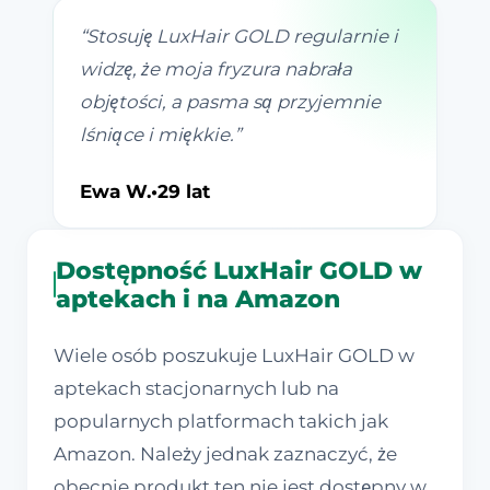
“
Stosuję LuxHair GOLD regularnie i
widzę, że moja fryzura nabrała
objętości, a pasma są przyjemnie
lśniące i miękkie.
”
Ewa W.
•
29 lat
Dostępność LuxHair GOLD w
aptekach i na Amazon
Wiele osób poszukuje LuxHair GOLD w
aptekach stacjonarnych lub na
popularnych platformach takich jak
Amazon. Należy jednak zaznaczyć, że
obecnie produkt ten nie jest dostępny w