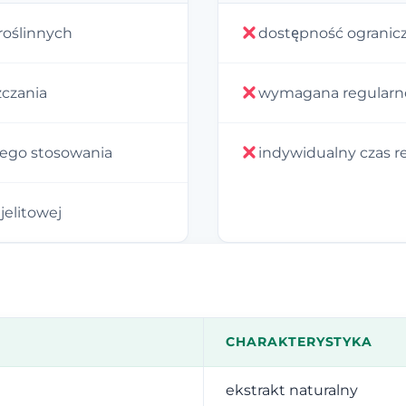
roślinnych
dostępność ogranicz
zczania
wymagana regularno
ego stosowania
indywidualny czas r
elitowej
CHARAKTERYSTYKA
ekstrakt naturalny