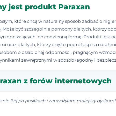
y jest produkt Paraxan
słym, które chcą w naturalny sposób zadbać o hig
Może być szczególnie pomocny dla tych, którzy odcz
yn obniżających ich codzienną formę. Produkt jest o
raz dla tych, którzy często podróżują i są narażeni 
ż osobom o osłabionej odporności, pragnącym wzmo
zynnikami zewnętrznymi w sposób łagodny i bezpiecz
araxan z forów internetowych
znie lżej po posiłkach i zauważyłam mniejszy dyskom