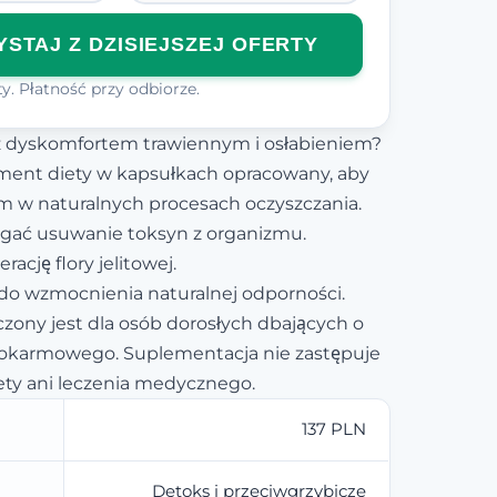
STAJ Z DZISIEJSZEJ OFERTY
y. Płatność przy odbiorze.
 z dyskomfortem trawiennym i osłabieniem?
ment diety w kapsułkach opracowany, aby
m w naturalnych procesach oczyszczania.
ać usuwanie toksyn z organizmu.
ację flory jelitowej.
 do wzmocnienia naturalnej odporności.
zony jest dla osób dorosłych dbających o
pokarmowego. Suplementacja nie zastępuje
ety ani leczenia medycznego.
137 PLN
Detoks i przeciwgrzybicze