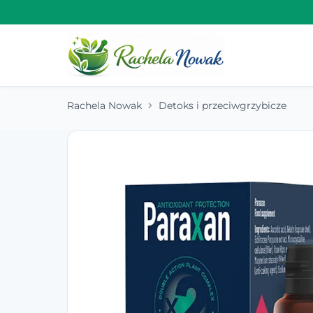
Rachela Nowak
Detoks i przeciwgrzybicze