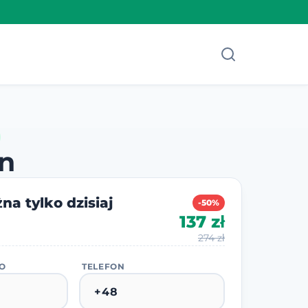
n
na tylko dzisiaj
-50%
137 zł
274 zł
KO
TELEFON