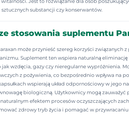
italności. Jest to rozwiązanie dla osób poszukując
 sztucznych substancji czy konserwantów.
 ze stosowania suplementu Pa
araxan może przynieść szereg korzyści związanych 
nizmu. Suplement ten wspiera naturalną eliminację t
jak wzdęcia, gazy czy nieregularne wypróżnienia. Mo
wczych z pożywienia, co bezpośrednio wpływa na po
kapsułkach wspierają układ odpornościowy w jego na
nowagę biologiczną. Użytkownicy mogą zauważyć p
st naturalnym efektem procesów oczyszczających zach
romować zdrowy tryb życia i pomagać w przywracaniu