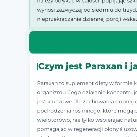
należy połykać w całości, popijając szk
wynosi zazwyczaj od siedmiu do trzydz
nieprzekraczanie dziennej porcji wsk
Czym jest Paraxan i j
Paraxan to suplement diety w formie k
organizmu. Jego działanie koncentruj
jest kluczowe dla zachowania dobrego
pochodzenia roślinnego, które mogą p
wielotorowo, nie tylko wspierając na
pomagając w regeneracji błony śluzowe