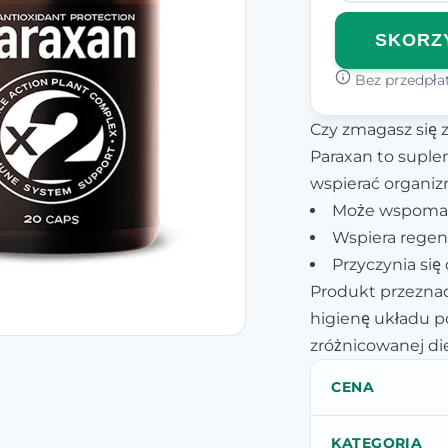
SKORZY
Bez przedpłat
Czy zmagasz się
Paraxan to suple
wspierać organiz
Może wspomag
Wspiera regener
Przyczynia się
Produkt przeznac
higienę układu 
zróżnicowanej di
CENA
KATEGORIA