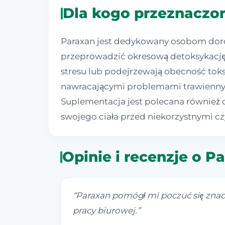
Dla kogo przeznaczon
Paraxan jest dedykowany osobom doro
przeprowadzić okresową detoksykację. 
stresu lub podejrzewają obecność toks
nawracającymi problemami trawiennymi o
Suplementacja jest polecana równie
swojego ciała przed niekorzystnymi c
Opinie i recenzje o P
“
Paraxan pomógł mi poczuć się znac
pracy biurowej.
”