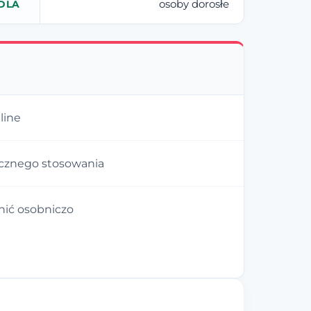
osoby dorosłe
DLA
line
znego stosowania
nić osobniczo