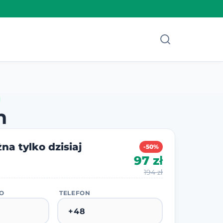
n
na tylko dzisiaj
-50%
97 zł
194 zł
KO
TELEFON