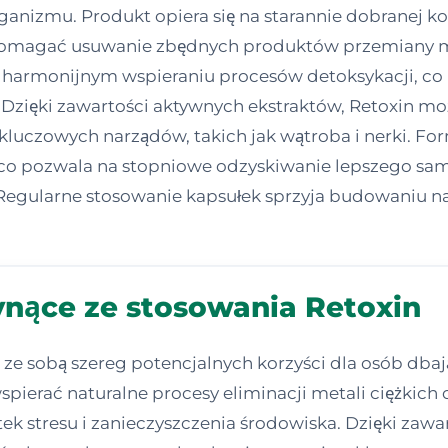
anizmu. Produkt opiera się na starannie dobranej 
spomagać usuwanie zbędnych produktów przemiany ma
na harmonijnym wspieraniu procesów detoksykacji, co
Dzięki zawartości aktywnych ekstraktów, Retoxin m
uczowych narządów, takich jak wątroba i nerki. Form
e, co pozwala na stopniowe odzyskiwanie lepszego s
egularne stosowanie kapsułek sprzyja budowaniu nat
ynące ze stosowania Retoxin
 ze sobą szereg potencjalnych korzyści dla osób dba
ierać naturalne procesy eliminacji metali ciężkich o
k stresu i zanieczyszczenia środowiska. Dzięki zawar