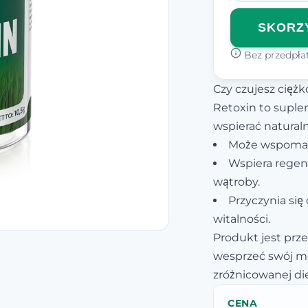
SKORZY
Bez przedpłat
Czy czujesz cięż
Retoxin to suple
wspierać natural
Może wspomaga
Wspiera regen
wątroby.
Przyczynia si
witalności.
Produkt jest prz
wesprzeć swój m
zróżnicowanej die
CENA