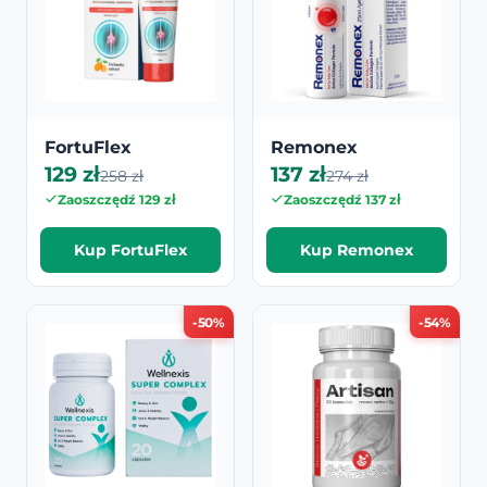
FortuFlex
Remonex
129 zł
137 zł
258 zł
274 zł
Zaoszczędź 129 zł
Zaoszczędź 137 zł
Kup FortuFlex
Kup Remonex
-50%
-54%