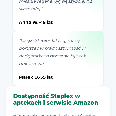
mięśnie regenerują się szybciej niż
wcześniej.
”
Anna W.
•
45 lat
“
Dzięki Steplex łatwiej mi się
poruszać w pracy, sztywność w
nadgarstkach przestała być tak
dokuczliwa.
”
Marek B.
•
55 lat
Dostępność Steplex w
aptekach i serwisie Amazon