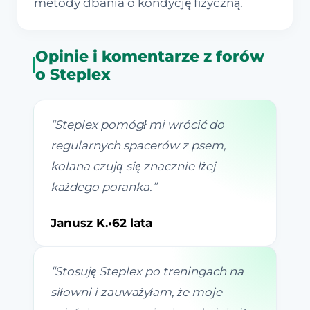
metody dbania o kondycję fizyczną.
Opinie i komentarze z forów
o Steplex
“
Steplex pomógł mi wrócić do
regularnych spacerów z psem,
kolana czują się znacznie lżej
każdego poranka.
”
Janusz K.
•
62 lata
“
Stosuję Steplex po treningach na
siłowni i zauważyłam, że moje