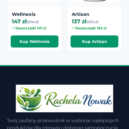
Wellnexis
Artisan
147 zł
137 zł
294 zł
299 zł
Zaoszczędź 147 zł
Zaoszczędź 162 zł
Kup Wellnexis
Kup Artisan
Twój zaufany przewodnik w wyborze najlepszych
produktów dla zdrowia i dobrego samopoczucia.