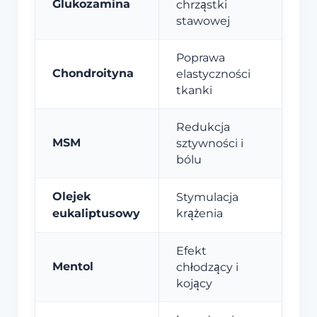
Glukozamina
chrząstki
stawowej
Poprawa
Chondroityna
elastyczności
tkanki
Redukcja
MSM
sztywności i
bólu
Olejek
Stymulacja
eukaliptusowy
krążenia
Efekt
Mentol
chłodzący i
kojący