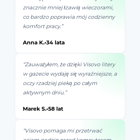
znacznie mniej łzawią wieczorami,
co bardzo poprawia mój codzienny
komfort pracy.
”
Anna K.
•
34 lata
“
Zauważyłem, że dzięki Visovo litery
w gazecie wydają się wyraźniejsze, a
oczy rzadziej pieką po całym
aktywnym dniu.
”
Marek S.
•
58 lat
“
Visovo pomaga mi przetrwać