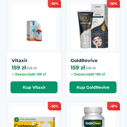
-50%
-50%
Vitaxir
GoldRevive
159 zł
159 zł
318 zł
318 zł
Zaoszczędź 159 zł
Zaoszczędź 159 zł
Kup Vitaxir
Kup GoldRevive
-50%
-47%