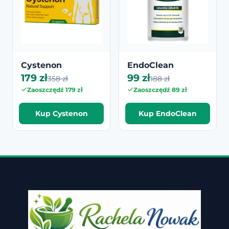
Cystenon
EndoClean
179 zł
99 zł
358 zł
188 zł
Zaoszczędź 179 zł
Zaoszczędź 89 zł
Kup Cystenon
Kup EndoClean