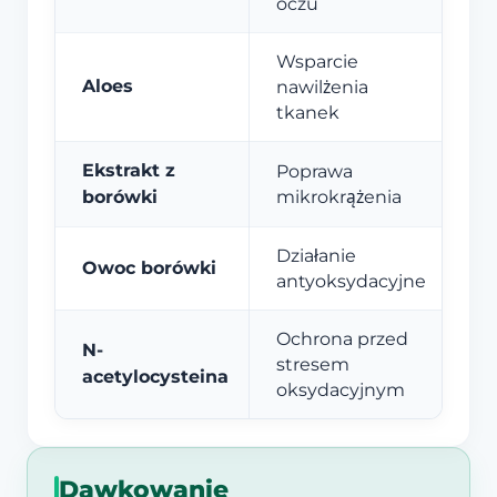
oczu
Wsparcie
Aloes
nawilżenia
tkanek
Ekstrakt z
Poprawa
borówki
mikrokrążenia
Działanie
Owoc borówki
antyoksydacyjne
Ochrona przed
N-
stresem
acetylocysteina
oksydacyjnym
Dawkowanie