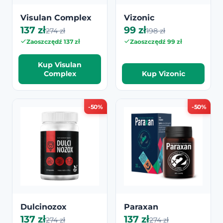
Visulan Complex
Vizonic
137 zł
99 zł
274 zł
198 zł
Zaoszczędź 137 zł
Zaoszczędź 99 zł
Kup Visulan
Complex
Kup Vizonic
-50%
-50%
Dulcinozox
Paraxan
137 zł
137 zł
274 zł
274 zł