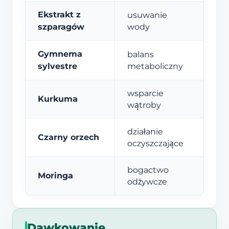
Ekstrakt z
usuwanie
szparagów
wody
Gymnema
balans
sylvestre
metaboliczny
wsparcie
Kurkuma
wątroby
działanie
Czarny orzech
oczyszczające
bogactwo
Moringa
odżywcze
Dawkowanie