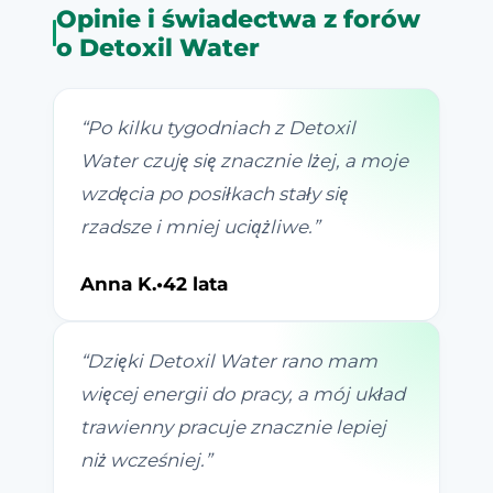
Opinie i świadectwa z forów
o Detoxil Water
“
Po kilku tygodniach z Detoxil
Water czuję się znacznie lżej, a moje
wzdęcia po posiłkach stały się
rzadsze i mniej uciążliwe.
”
Anna K.
•
42 lata
“
Dzięki Detoxil Water rano mam
więcej energii do pracy, a mój układ
trawienny pracuje znacznie lepiej
niż wcześniej.
”