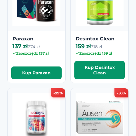
Paraxan
Desintox Clean
137 zł
159 zł
274 zł
318 zł
Zaoszczędź 137 zł
Zaoszczędź 159 zł
Kup Desintox
Kup Paraxan
Clean
-99%
-50%