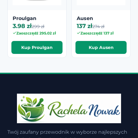
Proulgan
Ausen
3.98 zł
137 zł
299 zł
274 zł
Zaoszczędź 295.02 zł
Zaoszczędź 137 zł
Kup Proulgan
Kup Ausen
Twój zaufany przewodnik w wyborze najlepszych