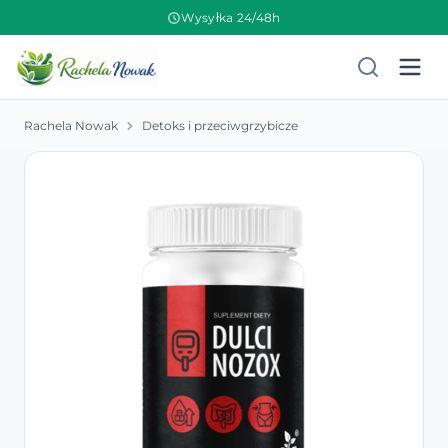
Wysyłka 24/48h
Rachela Nowak
Detoks i przeciwgrzybicze