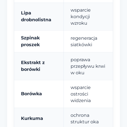
wsparcie
Lipa
kondycji
drobnolistna
wzroku
Szpinak
regeneracja
proszek
siatkówki
poprawa
Ekstrakt z
przepływu krwi
borówki
w oku
wsparcie
Borówka
ostrości
widzenia
ochrona
Kurkuma
struktur oka