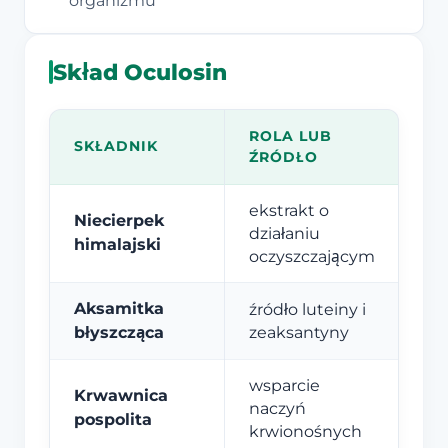
organizmu
Skład Oculosin
ROLA LUB
SKŁADNIK
ŹRÓDŁO
ekstrakt o
Niecierpek
działaniu
himalajski
oczyszczającym
Aksamitka
źródło luteiny i
błyszcząca
zeaksantyny
wsparcie
Krwawnica
naczyń
pospolita
krwionośnych