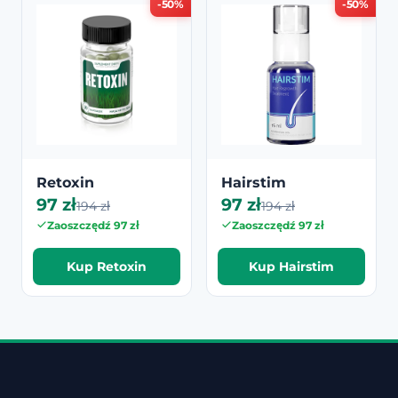
-50%
-50%
Retoxin
Hairstim
97 zł
97 zł
194 zł
194 zł
Zaoszczędź 97 zł
Zaoszczędź 97 zł
Kup Retoxin
Kup Hairstim