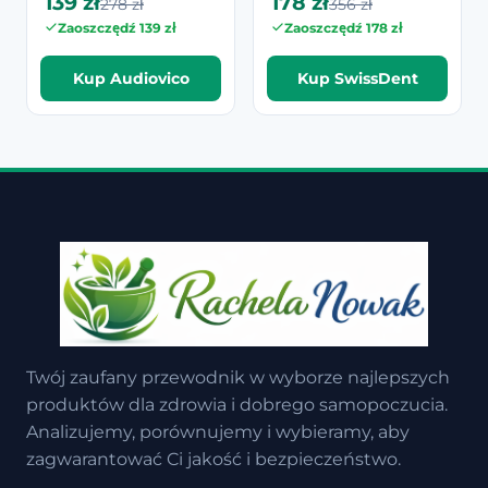
139 zł
178 zł
278 zł
356 zł
Zaoszczędź 139 zł
Zaoszczędź 178 zł
Kup Audiovico
Kup SwissDent
Twój zaufany przewodnik w wyborze najlepszych
produktów dla zdrowia i dobrego samopoczucia.
Analizujemy, porównujemy i wybieramy, aby
zagwarantować Ci jakość i bezpieczeństwo.