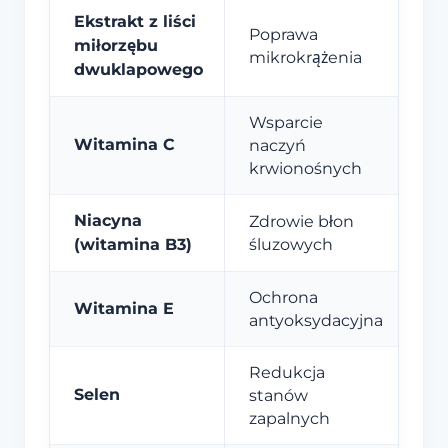
Ekstrakt z liści
Poprawa
miłorzębu
mikrokrążenia
dwuklapowego
Wsparcie
Witamina C
naczyń
krwionośnych
Niacyna
Zdrowie błon
(witamina B3)
śluzowych
Ochrona
Witamina E
antyoksydacyjna
Redukcja
Selen
stanów
zapalnych