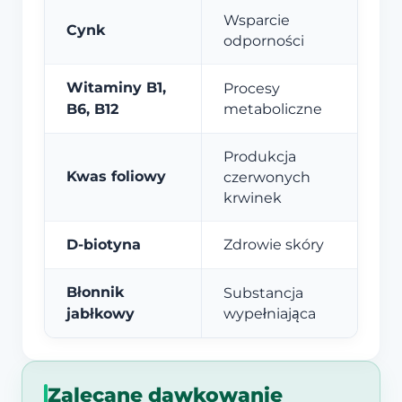
Wsparcie
Cynk
odporności
Witaminy B1,
Procesy
B6, B12
metaboliczne
Produkcja
Kwas foliowy
czerwonych
krwinek
D-biotyna
Zdrowie skóry
Błonnik
Substancja
jabłkowy
wypełniająca
Zalecane dawkowanie