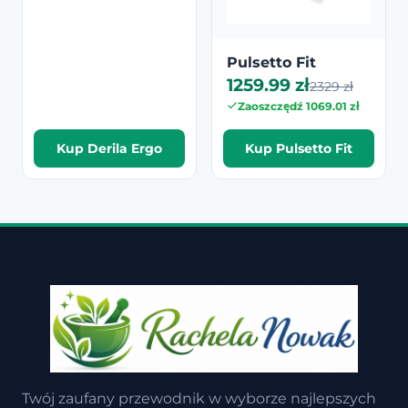
Pulsetto Fit
1259.99 zł
2329 zł
Zaoszczędź 1069.01 zł
Kup Derila Ergo
Kup Pulsetto Fit
Twój zaufany przewodnik w wyborze najlepszych