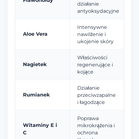
Flawonoidy
działanie
antyoksydacyjne
Intensywne
Aloe Vera
nawilżenie i
ukojenie skóry
Właściwości
Nagietek
regenerujące i
kojące
Działanie
Rumianek
przeciwzapalne
i łagodzące
Poprawa
Witaminy E i
mikrokrążenia i
C
ochrona